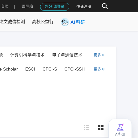
首页
国际站
您好,请登录
快速注册
论文诚信检测
高校公益行
能
计算机科学与技术
电子与通信技术
更多
材料科学
冶金工程
机械工程
e Scholar
ESCI
CPCI-S
CPCI-SSH
更多
社会学
光学/光学工程
食品科学
核科学
天文学
AI科研