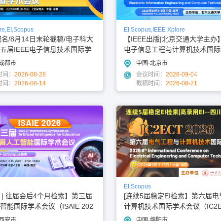
re,EI,Scopus
EI,Scopus,IEEE Xplore
冠名/8月14日末轮截稿/电子科大
【IEEE出版|北京交通大学主办
五届IEEE电子信息技术国际学
电子信息工程与计算机技术国际
IT 2026）
议（EIECT 2026）
·成都市
中国·北京市
时间：
2026-08-28
会议时间：
2026-09-04
时间：
2026-08-14
截稿时间：
2026-08-21
EI,Scopus
I | 往届会后4个月检索】第三届
[连续5届稳定EI检索】第六届
能国际学术会议（ISAIE 202
计算机技术国际学术会议（IC2EC
6）
·西安市
中国·绵阳市