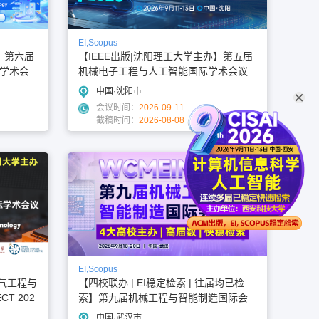
EI,Scopus
】第六届
【IEEE出版|沈阳理工大学主办】第五届
学术会
机械电子工程与人工智能国际学术会议
（MEAI 2026）
中国·沈阳市
会议时间：
2026-09-11
截稿时间：
2026-08-08
EI,Scopus
电气工程与
【四校联办 | EI稳定检索 | 往届均已检
T 202
索】第九届机械工程与智能制造国际会
议（WCMEIM 2026）
中国·武汉市