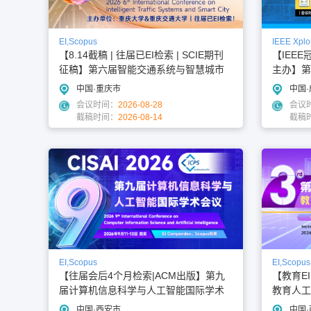
EI,Scopus
IEEE Xplo
【8.14截稿 | 往届已EI检索 | SCIE期刊
【IEEE
征稿】第六届智能交通系统与智慧城市
主办】第
国际学术会议（ITSSC 2026）
术会议（E
中国·重庆市
中国
会议时间：
2026-08-28
会议
截稿时间：
2026-08-14
截稿
EI,Scopus
EI,Scopus
【往届会后4个月检索|ACM出版】第九
【教育E
届计算机信息科学与人工智能国际学术
教育人工智
会议(CISAI 2026)
6）
中国·西安市
中国