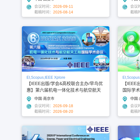
会议时间：
2026-09-11
会议
截稿时间：
2026-08-14
截稿
EI,Scopus,IEEE Xplore
EI,Scopus
【IEEE出版/学会&高校联合主办/早鸟优
【IEE
惠】第六届机电一体化技术与航空航天
国际学术会
工程国际学术会议（ICMTAE 2026）
中国·南京市
中国
会议时间：
2026-09-18
会议
截稿时间：
2026-08-20
截稿