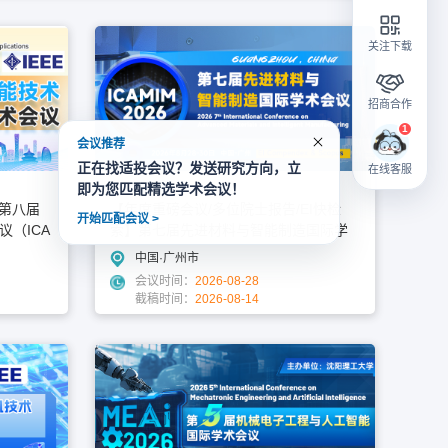
关注下载
招商合作
会议推荐
正在找适投会议？发送研究方向，立
在线客服
即为您匹配精选学术会议！
EI,Scopus
】第八届
【年度重磅会议/多位院士报告/EI快检
开始匹配会议 >
（ICA
索】第七届先进材料与智能制造国际学
术会议（ICAMIM 2026）
中国·广州市
会议时间：
2026-08-28
截稿时间：
2026-08-14