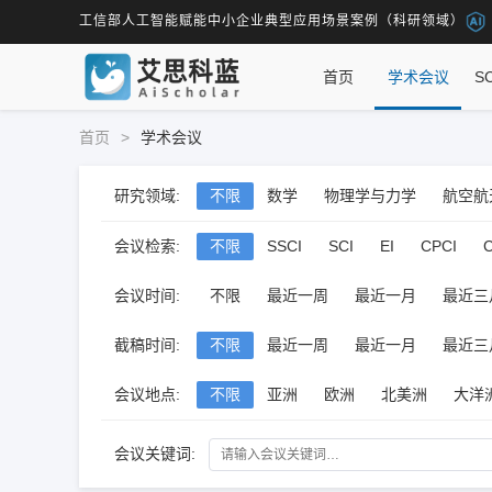
工信部人工智能赋能中小企业典型应用场景案例（科研领域）
首页
学术会议
S
首页
>
学术会议
研究领域:
不限
数学
物理学与力学
航空航
信息科学与系统科学
信息与系统科学
会议检索:
不限
SSCI
SCI
EI
CPCI
矿山工程
土木建筑工程
水利工程
维普
万方
其它
会议时间:
不限
最近一周
最近一月
最近三
海洋科学与工程
测绘科学
纺织科
截稿时间:
不限
最近一周
最近一月
最近三
药学与中医学
心理学
政治学
法
会议地点:
不限
亚洲
欧洲
北美洲
大洋
会议关键词: