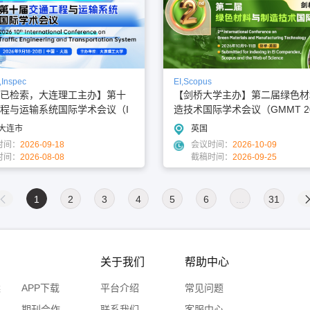
,Inspec
EI,Scopus
已检索，大连理工主办】第十
【剑桥大学主办】第二届绿色材
程与运输系统国际学术会议（I
造技术国际学术会议（GMMT 2
2026）
·大连市
英国
时间：
2026-09-18
会议时间：
2026-10-09
时间：
2026-08-08
截稿时间：
2026-09-25
1
2
3
4
5
6
...
31
关于我们
帮助中心
案
APP下载
平台介绍
常见问题
期刊合作
联系我们
客服中心