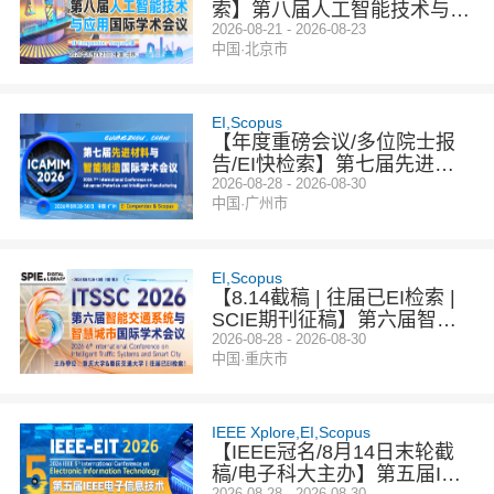
索】第八届人工智能技术与应
用国际学术会议（ICAITA 202
2026-08-21 - 2026-08-23
中国·北京市
6）
EI,Scopus
【年度重磅会议/多位院士报
告/EI快检索】第七届先进材
料与智能制造国际学术会议
2026-08-28 - 2026-08-30
中国·广州市
（ICAMIM 2026）
EI,Scopus
【8.14截稿 | 往届已EI检索 |
SCIE期刊征稿】第六届智能
交通系统与智慧城市国际学术
2026-08-28 - 2026-08-30
中国·重庆市
会议（ITSSC 2026）
IEEE Xplore,EI,Scopus
【IEEE冠名/8月14日末轮截
稿/电子科大主办】第五届IEE
2026-08-28 - 2026-08-30