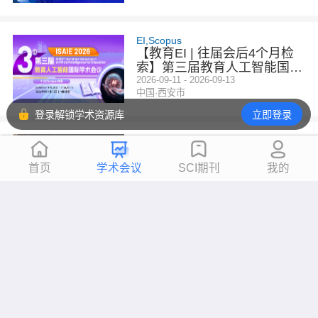
EI,Scopus
【教育EI | 往届会后4个月检
索】第三届教育人工智能国际
学术会议（ISAIE 2026）
2026-09-11 - 2026-09-13
中国·西安市
登录解锁学术资源库
立即登录
EI,Scopus
[连续5届稳定EI检索】第六届
电气工程与计算机技术国际学
首页
学术会议
SCI期刊
我的
术会议（IC2ECT 2026）
2026-09-10 - 2026-09-13
绵阳市
EI,Scopus
【四校联办 | EI稳定检索 | 往
届均已检索】第九届机械工程
与智能制造国际会议（WCME
2026-09-17 - 2026-09-20
武汉市
IM 2026）