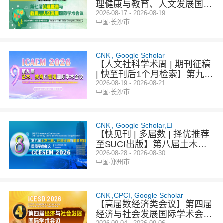
理健康与教育、人文发展国际
学术会议（MHEHD 2026）
2026-08-17 - 2026-08-19
中国·长沙市
CNKI, Google Scholar
【人文社科学术周 | 期刊征稿
| 快至刊后1个月检索】第九届
艺术、教育与管理国际学术会
2026-08-19 - 2026-08-21
中国·长沙市
议（ICAEM 2026) - 第三期
CNKI, Google Scholar,EI
【快见刊 | 多届数 | 择优推荐
至SUCI出版】第八届土木工
程、环境资源与能源材料国际
2026-08-28 - 2026-08-30
中国·郑州市
学术会议（CCESEM 2026）
CNKI,CPCI, Google Scholar
【高届数经济类会议】第四届
经济与社会发展国际学术会议
2026-09-04 - 2026-09-06