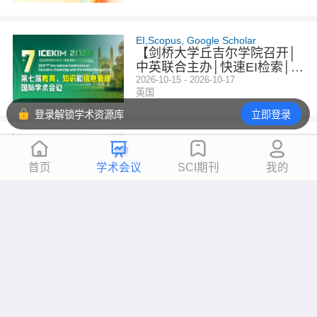
EI,Scopus, Google Scholar
【剑桥大学丘吉尔学院召开│
中英联合主办│快速EI检索│可
线上参会】第七届教育、知识
2026-10-15 - 2026-10-17
英国
和信息管理国际学术会议（IC
EKIM 2026）
登录解锁学术资源库
立即登录
EI,Scopus, Google Scholar
2026年人工智能、大数据与
社会计算国际学术会议（ABD
首页
学术会议
SCI期刊
我的
SC 2026）
2026-10-15 - 2026-10-18
天津市
CPCI,CNKI, Google Scholar
【高届数人文艺术大会】第八
届文学、艺术与人文发展国际
学术会议（ICLAHD 2026）
2026-10-15 - 2026-10-17
成都市