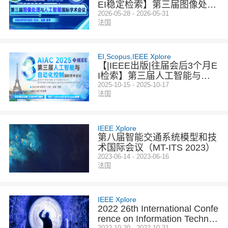
EI稳定检索】第三届图像处理
与人工智能国际学术会议（IC
2026-05-28 - 2026-05-31
法国
IPAI2026）法国站
EI,Scopus,IEEE Xplore
【|IEEE出版|往届会后3个月E
I检索】第三届人工智能与自
动化控制国际学术会议（AIA
2025-10-15 - 2025-10-17
法国
C 2025）
IEEE Xplore
第八届智能交通系统模型和技
术国际会议（MT-ITS 2023）
2023-06-14 - 2023-06-16
法国
IEEE Xplore
2022 26th International Confe
rence on Information Technol
2022-10-20 - 2022-10-21