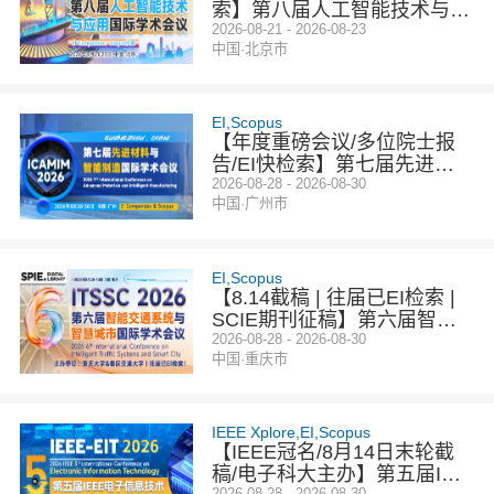
索】第八届人工智能技术与应
用国际学术会议（ICAITA 202
2026-08-21 - 2026-08-23
中国·北京市
6）
EI,Scopus
【年度重磅会议/多位院士报
告/EI快检索】第七届先进材
料与智能制造国际学术会议
2026-08-28 - 2026-08-30
中国·广州市
（ICAMIM 2026）
EI,Scopus
【8.14截稿 | 往届已EI检索 |
SCIE期刊征稿】第六届智能
交通系统与智慧城市国际学术
2026-08-28 - 2026-08-30
中国·重庆市
会议（ITSSC 2026）
IEEE Xplore,EI,Scopus
【IEEE冠名/8月14日末轮截
稿/电子科大主办】第五届IEE
2026-08-28 - 2026-08-30