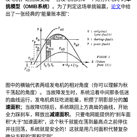
挑模型（
OMIB
系统）
。为了判定这场单挑输赢，
论文
中给
出了一张经典的“能量账本图”：
图中的横轴代表两组发电机的相对角度（你可以理解为秋
千荡起的角度）。 当故障发生时，系统沿着中间那条低迷
的曲线运行，发电机疯狂吃进能量，积攒了阴影部分的
加
速面积
；当故障切除后，系统跳回上方高耸的曲线，开始
全力踩刹车，释放出
减速面积
。 只要电网能提供的“刹车面
积”大于“加速面积”，这个秋千就能在荡到最高点之前停住
并往回荡，系统就是安全的！这就是用几何面积代替复杂
微分方程的“面积定则”。