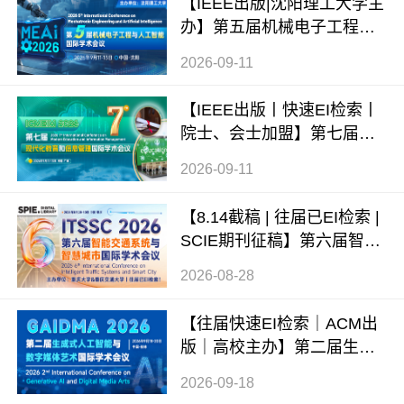
【IEEE出版|沈阳理工大学主
办】第五届机械电子工程与
人工智能国际学术会议（ME
2026-09-11
AI 2026）
【IEEE出版丨快速EI检索丨
院士、会士加盟】第七届现
代化教育和信息管理国际学
2026-09-11
术会议 (ICMEIM 2026)
【8.14截稿 | 往届已EI检索 |
SCIE期刊征稿】第六届智能
交通系统与智慧城市国际学
2026-08-28
术会议（ITSSC 2026）
【往届快速EI检索｜ACM出
版｜高校主办】第二届生成
式AI与数字媒体艺术国际学
2026-09-18
术会议 (GAIDMA 2026)