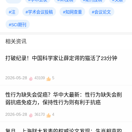
#注
#学术会议投稿
#知网查重
#会议论文
#SCI期刊
相关资讯
打破纪录！中国科学家让薛定谔的猫活了23分钟
2026-05-28
43109
5
性行为缺失会促癌？华中大最新：性行为缺失会削
弱抗癌免疫力，保持性行为则有利于抗癌
2026-05-28
36170
4
复旦、上海财大发表的权威论文发现：生肖相克的