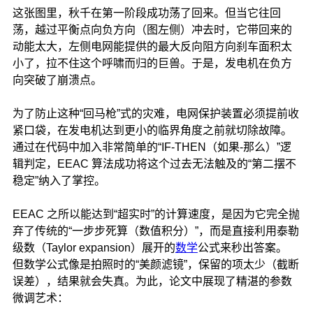
这张图里，秋千在第一阶段成功荡了回来。但当它往回
荡，越过平衡点向负方向（图左侧）冲去时，它带回来的
动能太大，左侧电网能提供的最大反向阻方向刹车面积太
小了，拉不住这个呼啸而归的巨兽。于是，发电机在负方
向突破了崩溃点。
为了防止这种“回马枪”式的灾难，电网保护装置必须提前收
紧口袋，在发电机达到更小的临界角度之前就切除故障。
通过在代码中加入非常简单的“IF-THEN（如果-那么）”逻
辑判定，EEAC 算法成功将这个过去无法触及的“第二摆不
稳定”纳入了掌控。
EEAC 之所以能达到“超实时”的计算速度，是因为它完全抛
弃了传统的“一步步死算（数值积分）”，而是直接利用泰勒
级数（Taylor expansion）展开的
数学
公式来秒出答案。
但数学公式像是拍照时的“美颜滤镜”，保留的项太少（截断
误差），结果就会失真。为此，论文中展现了精湛的参数
微调艺术：