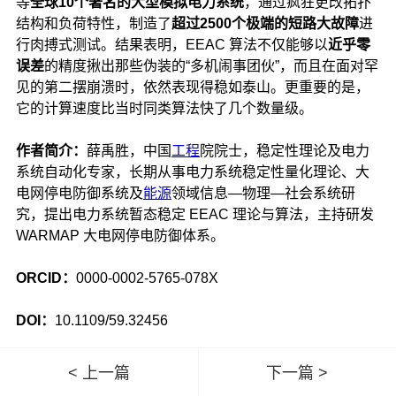
等
全球
10
个著名的大型模拟电力系统
，通过疯狂更改拓扑
结构和负荷特性，制造了
超过
2500
个极端的短路大故障
进
行肉搏式测试。结果表明，EEAC 算法不仅能够以
近乎零
误差
的精度揪出那些伪装的“多机闹事团伙”，而且在面对罕
见的第二摆崩溃时，依然表现得稳如泰山。更重要的是，
它的计算速度比当时同类算法快了几个数量级。
作者简介：
薛禹胜，中国
工程
院院士，稳定性理论及电力
系统自动化专家，长期从事电力系统稳定性量化理论、大
电网停电防御系统及
能源
领域信息—物理—社会系统研
究，提出电力系统暂态稳定 EEAC 理论与算法，主持研发
WARMAP 大电网停电防御体系。
ORCID：
0000-0002-5765-078X
DOI：
10.1109/59.32456
< 上一篇
下一篇 >