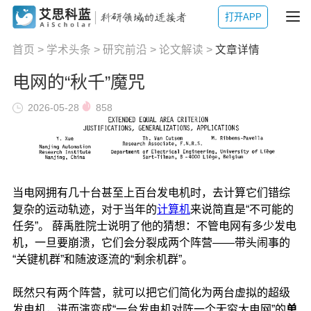
打开APP
首页
>
学术头条
>
研究前沿
>
论文解读
>
文章详情
电网的“秋千”魔咒
2026-05-28
858
当电网拥有几十台甚至上百台发电机时，去计算它们错综
复杂的运动轨迹，对于当年的
计算机
来说简直是“不可能的
任务”。 薛禹胜院士说明了他的猜想：不管电网有多少发电
机，一旦要崩溃，它们会分裂成两个阵营——带头闹事的
“关键机群”和随波逐流的“剩余机群”。
既然只有两个阵营，就可以把它们简化为两台虚拟的超级
发电机，进而演变成“一台发电机对阵一个无穷大电网”的
单