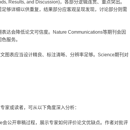
ods, Results, and Discussion)，各部分逻辑连贯、重点突出。
需足够详细以供重复，结果部分应客观呈现发现，讨论部分则需
低论文可信度。Nature Communications等期刊会因
润色服务。
文图表应当设计精良、标注清晰、分辨率足够。Science期刊对
审专家或读者，可从以下角度深入分析：
ife会公开审稿过程，展示专家如何评价论文优缺点。作者对批评