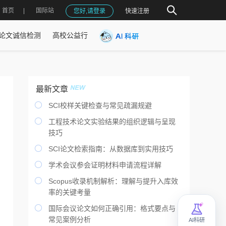
首页
国际站
您好,请登录
快速注册
论文诚信检测
高校公益行
最新文章

SCI校样关键检查与常见疏漏规避

工程技术论文实验结果的组织逻辑与呈现
技巧

SCI论文检索指南：从数据库到实用技巧

学术会议参会证明材料申请流程详解

Scopus收录机制解析：理解与提升入库效
率的关键考量

国际会议论文如何正确引用：格式要点与
常见案例分析
AI科研