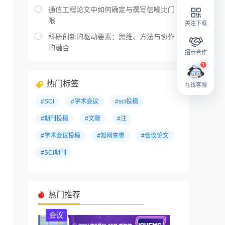

通信工程论文中如何确定与撰写信噪比门
限
关注下载

科研创新的驱动要素：思维、方法与协作
的融合
招商合作
热门标签
在线客服
#SCI
#学术会议
#sci投稿
#期刊投稿
#文献
#注
#学术会议投稿
#知网查重
#会议论文
#SCI期刊
热门推荐
会议