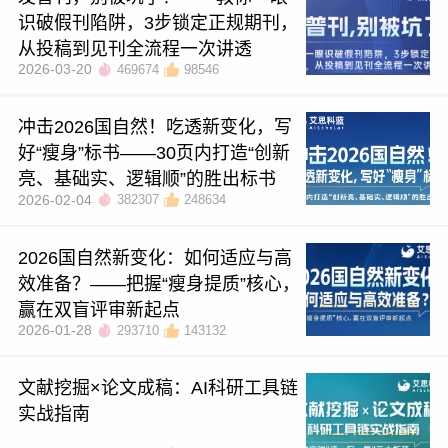
识破假刊陷阱，3步锁定正规期刊，
从投稿到见刊全流程一次讲透
2026-03-20
469674
98546
冲击2026国自然！吃透新变化，写
好“瘦身”标书——30页内打造“创新
亮、基础实、逻辑顺”的胜出标书
2026-02-04
382307
248634
2026国自然新变化：如何适应与高
效准备？——把握“瘦身提质”核心，
赢在双盲评审新起点
2026-01-28
293710
143132
文献挖掘×论文成稿：AI科研工具链
实战指南