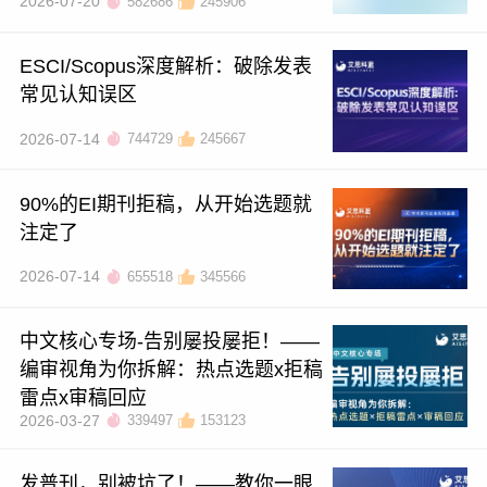
2026-07-20
582686
245906
ESCI/Scopus深度解析：破除发表
常见认知误区
2026-07-14
744729
245667
90%的EI期刊拒稿，从开始选题就
注定了
2026-07-14
655518
345566
中文核心专场-告别屡投屡拒！——
编审视角为你拆解：热点选题x拒稿
雷点x审稿回应
2026-03-27
339497
153123
发普刊，别被坑了！——教你一眼