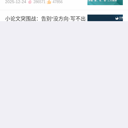
2025-12-24
286571
47856
小论文突围战：告别“没方向·写不出
·投不中”
2025/11/27
247396
112541
“智”在必得：IEEE分会主席解锁学
术会议加分项 —— 以智慧交通领域
为例
2025/11/18
43399
537
告别毕论“难产”！从初稿到盲审的速
通指南
2025/10/24
398678
156744