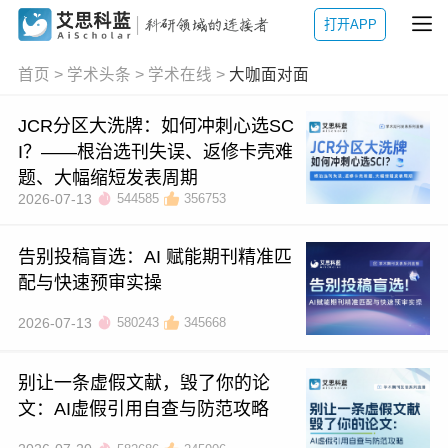
打开APP
首页
>
学术头条
>
学术在线
>
大咖面对面
JCR分区大洗牌：如何冲刺心选SC
I？——根治选刊失误、返修卡壳难
题、大幅缩短发表周期
2026-07-13
544585
356753
告别投稿盲选：AI 赋能期刊精准匹
配与快速预审实操
2026-07-13
580243
345668
别让一条虚假文献，毁了你的论
文：AI虚假引用自查与防范攻略