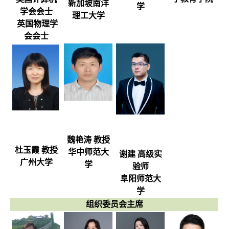
新加坡南洋
学
学会会士
理工大学
英国物理学
会会士
魏艳涛 教授
杜玉霞 教授
华中师范大
谢建 高级实
广州大学
学
验师
阜阳师范大
学
组织委员会主席