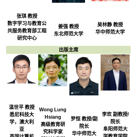
张琪 教授
数字学习与教育公
吴林静 教授
姜强 教授
共服务教育部工程
华中师范大学
东北师范大学
研究中心
出版主席
温世平 教授
Wong Lung
李欢 副教授/
悉尼科技大
Hsiang
罗恒 教授/副
院长
学，澳大利
高级教育研
院长
阜阳师范大
亚
究科学家
华中师范大
学教育学院
英国计算机