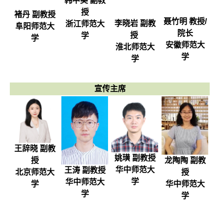
韩中美 副教
授
褚丹 副教授
聂竹明 教授/
李晓岩 副教
浙江师范大
阜阳师范大
院长
授
学
学
安徽师范大
淮北师范大
学
学
宣传主席
王辞晓 副教
姚璜 副教授
龙陶陶 副教
授
华中师范大
王涛 副教授
授
北京师范大
学
华中师范大
华中师范大
学
学
学