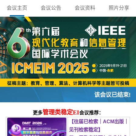
会议主页
会议公告
会议资料
照片分享
该会议已结束!
管理类稳定EI
更多
会议推荐：
【往届已检索｜ACM出版｜
见刊检索稳定】