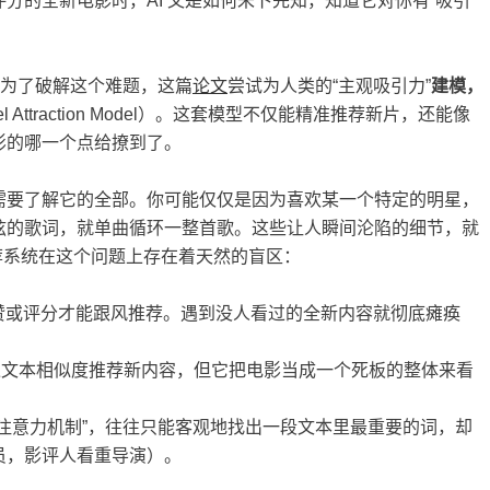
分的全新电影时，AI 又是如何未卜先知，知道它对你有“吸引
。为了破解这个难题，这篇
论文
尝试为人类的“主观吸引力”
建模，
el Attraction Model）。这套模型不仅能精准推荐新片，还能像
影的哪一个点给撩到了。
需要了解它的全部。你可能仅仅是因为喜欢某一个特定的明星，
弦的歌词，就单曲循环一整首歌。这些让人瞬间沦陷的细节，就
而，传统推荐系统在这个问题上存在着天然的盲区：
赞或评分才能跟风推荐。遇到没人看过的全新内容就彻底瘫痪
过文本相似度推荐新内容，但它把电影当成一个死板的整体来看
行“注意力机制”，往往只能客观地找出一段文本里最重要的词，却
员，影评人看重导演）。