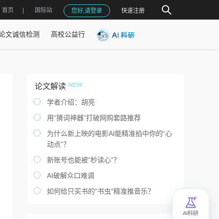
首页
国际站
您好,请登录
快速注册
论文诚信检测
高校公益行
论文解读

学者介绍：胡亮

用“猜词神器”打破网购套路推荐

为什么新上映的电影AI能精准掐中你的“心
动点”？

新账号也能被“秒读心”？

AI破解众口难调

如何给只买书的“书虫”精准推音乐？
AI科研