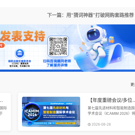
下一篇：用“猜词神器”打破网购套路推荐
更
均已检索】第九届机械工程与智能制造国际会议（WCMEIM 2026）
【年度重磅会议/多位院士报告/EI快检索】第七届先进材料与
国际
第七届先进材料和智能制造国
于
学术会议（ICAMIM 2026）
召
于2026年8月28-30日在中国
2026-08-28
智能
州召开。本次会议旨在加强世
制
各国的先进材料与智能制造技