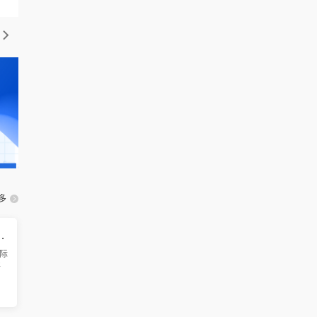
多
智能制造国际学术会议（ICAMIM 2026）
际
将
广
界
术