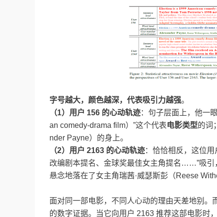
字号越大，颜色越深，代表吸引力越强
。
（
1
）用户
156
的心动轨迹
：句子层面上，他一眼
an comedy-drama film）”这个代表
电影类型
的词
nder Payne）的身上。
（
2
）用户
2163
的心动轨迹
：恰恰相反，这位用
改编剧本提名、金球奖最佳女主角提名……”吸引
悬念地落在了女主角瑞茜·威瑟斯彭（Reese Withe
面对同一部电影，不同人心动的理由天差地别。而
的数字证据。当它向用户 2163 推荐这部电影时