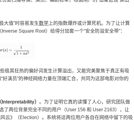
“极大值”时容易发生
数学
上的指数爆炸或计算死机。为了让计算
rse Square Root）给得分加套一个“安全防溢安全带”：
些极其狂热的偏好词发生计算溢出，又能完美聚焦于真正有吸
和“好演员”的神经网络力量在顶端汇合，共同为这部电影对你的
（
Interpretability
）
。为了证明它真的读懂了人心，研究团队做
了两位背景完全不同的用户（User 156 和 User 2163），让
园风云》（Election）。系统将这两位用户各自在网络中留下的吸