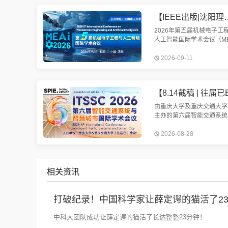
造、电气相关方向学者投稿
【IEEE出版|沈阳理工大学主办】第五届机械电子
2026年第五届机械电子工
人工智能国际学术会议（ME
2026）将于2026年9月11
2026-09-11
13日在美丽的辽宁省沈阳
重召开。我们诚挚邀请您参
次盛会。
由重庆大学及重庆交通大学
主办的第六届智能交通系统
慧城市国际学术会议（ITSS
2026-08-28
2026）将于2026年8月28-
在中国重庆举行。会议EI检
定
相关资讯
打破纪录！中国科学家让薛定谔的猫活了2
中科大团队成功让薛定谔的猫活了长达整整23分钟！