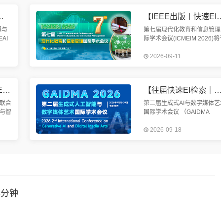
参会
交流。
工程与人工智能国际学术会议（MEAI 2026）
【IEEE出版丨快速EI检索丨院士、会士加盟】第七届现代化教育
程与
第七届现代化教育和信息管理
AI
际学术会议(ICMEIM 2026)
日至
2026年9月11-13日在中国广
2026-09-11
市隆
隆重举行。我国科学谋划、精
与此
部署、全面推动教育信息化建
【8.14截稿 | 往届已EI检索 | SCIE期刊征稿】第六届智能交通系统与智慧城市国际学术会议（ITSSC 2026）
【往届快速EI检索｜ACM出版｜高校主办】第二届生成式AI与数字媒体艺术国际学术会议 (GAIDM
联合
第二届生成式AI与数字媒体艺
与智
国际学术会议 （GAIDMA
C
2026）将于2026年9月18-2
2026-09-18
30日
在中国-桂林召开。近年来，
索稳
成式人工智能技术（Generati
AI）在艺术创作、影视制作
3分钟