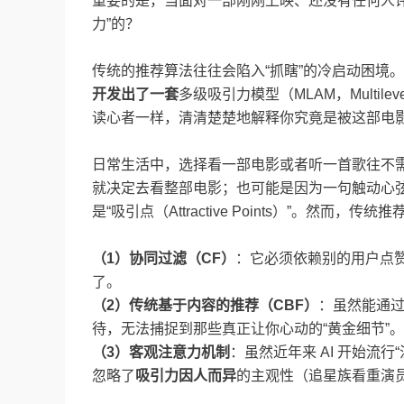
重要的是，当面对一部刚刚上映、还没有任何人评
力”的？
传统的推荐算法往往会陷入“抓瞎”的冷启动困境
开发出了一套
多级吸引力模型（MLAM，Multilev
读心者一样，清清楚楚地解释你究竟是被这部电
日常生活中，选择看一部电影或者听一首歌往不
就决定去看整部电影；也可能是因为一句触动心
是“吸引点（Attractive Points）”。然
（
1
）协同过滤（
CF
）
：它必须依赖别的用户点
了。
（
2
）传统基于内容的推荐（
CBF
）
：虽然能通
待，无法捕捉到那些真正让你心动的“黄金细节”。
（
3
）客观注意力机制
：虽然近年来 AI 开始流
忽略了
吸引力因人而异
的主观性（追星族看重演