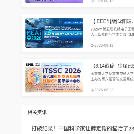
2026-09-18
开。会议将围绕机械工程与
制造展开讨论。欢迎机械、
造、电气相关方向学者投稿
【IEEE出版|沈阳理工大学主办】第五届机械电子
2026年第五届机械电子工
人工智能国际学术会议（ME
2026）将于2026年9月11
2026-09-11
13日在美丽的辽宁省沈阳
重召开。我们诚挚邀请您参
次盛会。
由重庆大学及重庆交通大学
主办的第六届智能交通系统
慧城市国际学术会议（ITSS
2026-08-28
2026）将于2026年8月28-
在中国重庆举行。会议EI检
定
相关资讯
打破纪录！中国科学家让薛定谔的猫活了2