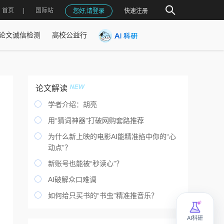
首页
国际站
您好,请登录
快速注册
论文诚信检测
高校公益行
论文解读

学者介绍：胡亮

用“猜词神器”打破网购套路推荐

为什么新上映的电影AI能精准掐中你的“心
动点”？

新账号也能被“秒读心”？

AI破解众口难调

如何给只买书的“书虫”精准推音乐？
AI科研