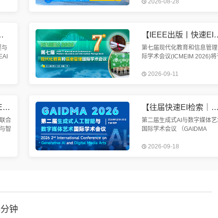
2026-08-28
智能
州召开。本次会议旨在加强世
制
各国的先进材料与智能制造技
参会
交流。
工程与人工智能国际学术会议（MEAI 2026）
【IEEE出版丨快速EI检索丨院士、会士加盟】第七届现代化教育
程与
第七届现代化教育和信息管理
AI
际学术会议(ICMEIM 2026)
日至
2026年9月11-13日在中国广
2026-09-11
市隆
隆重举行。我国科学谋划、精
与此
部署、全面推动教育信息化建
【8.14截稿 | 往届已EI检索 | SCIE期刊征稿】第六届智能交通系统与智慧城市国际学术会议（ITSSC 2026）
【往届快速EI检索｜ACM出版｜高校主办】第二届生成式AI与数字媒体艺术国际学术会议 (GAIDM
联合
第二届生成式AI与数字媒体艺
与智
国际学术会议 （GAIDMA
C
2026）将于2026年9月18-2
2026-09-18
30日
在中国-桂林召开。近年来，
索稳
成式人工智能技术（Generati
AI）在艺术创作、影视制作
3分钟