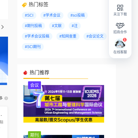
热门标签
关注下载
#SCI
#学术会议
#sci投稿
#期刊投稿
#文献
#注
招商合作
#学术会议投稿
#知网查重
#会议论文
#SCI期刊
在线客服
热门推荐
会议
多
智能制造国际学术会议（ICAMIM 2026）
际
将
广
期刊