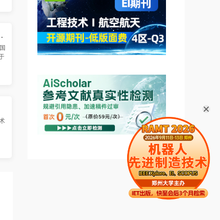
界
术
和信息管理国际学术会议 (ICMEIM 2026)
国
将于
州
心
设
A 2026)
术
0日
生
ve