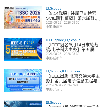
EI,Scopus
【8.14截稿 | 往届已EI检索 |
SCIE期刊征稿】第六届智能
交通系统与智慧城市国际学术
2026-08-28 - 2026-08-30
中国·重庆市
会议（ITSSC 2026）
IEEE Xplore,EI,Scopus
【IEEE冠名/8月14日末轮截
稿/电子科大主办】第五届IEE
E电子信息技术国际学术会议
2026-08-28 - 2026-08-30
中国·成都市
（EIT 2026）
EI,Scopus,IEEE Xplore
【IEEE出版|北京交通大学主
办】第六届电子信息工程与计
算机技术国际学术会议（EIE
2026-09-04 - 2026-09-06
中国·北京市
CT 2026）
EI,Scopus