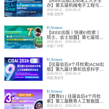
【IEEE出版|沈阳理工大学主
办】第五届机械电子工程与人
工智能国际学术会议（MEAI
2026-09-11 - 2026-09-13
中国·沈阳市
2026）
EI,Scopus
【IEEE出版丨快速EI检索丨
院士、会士加盟】第七届现代
化教育和信息管理国际学术会
2026-09-11 - 2026-09-13
中国·广州市
议 (ICMEIM 2026)
EI,Scopus
【往届会后4个月检索|ACM出
版】第九届计算机信息科学与
人工智能国际学术会议(CISAI
2026-09-11 - 2026-09-13
中国·西安市
2026)
EI,Scopus
【教育EI | 往届会后4个月检
索】第三届教育人工智能国际
学术会议（ISAIE 2026）
2026-09-11 - 2026-09-13