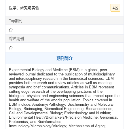
医学：研究与实验
4区
Top期刊
否
综述期刊
否
期刊简介
Experimental Biology and Medicine (EBM) is a global, peer-
reviewed journal dedicated to the publication of multidisciplinary
and interdisciplinary research in the biomedical sciences. EBM
provides both research and review articles as well as meeting
symposia and brief communications. Articles in EBM represent
cutting edge research at the overlapping junctions of the
biological, physical and engineering sciences that impact upon the
health and welfare of the world's population. Topics covered in
EBM include: Anatomy/Pathology; Biochemistry and Molecular
Biology; Bioimaging; Biomedical Engineering; Bionanoscience;
Cell and Developmental Biology; Endocrinology and Nutrition;
Environmental Health/Biomarkers/Precision Medicine; Genomics,
Proteomics, and Bioinformatics;
Immunology/Microbiology/Virology; Mechanisms of Aging;