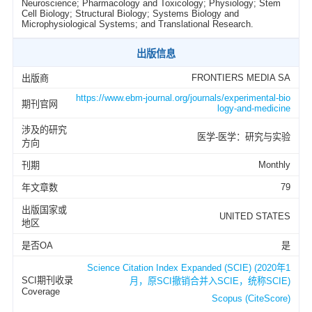
Neuroscience; Pharmacology and Toxicology; Physiology; Stem
Cell Biology; Structural Biology; Systems Biology and
Microphysiological Systems; and Translational Research.
出版信息
FRONTIERS MEDIA SA
出版商
https://www.ebm-journal.org/journals/experimental-bio
期刊官网
logy-and-medicine
涉及的研究
医学-医学：研究与实验
方向
Monthly
刊期
79
年文章数
出版国家或
UNITED STATES
地区
是否OA
是
Science Citation Index Expanded (SCIE) (2020年1
SCI期刊收录
月，原SCI撤销合并入SCIE，统称SCIE)
Coverage
Scopus (CiteScore)