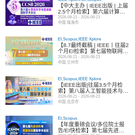
【中大主办 | IEEE出版 | 上届
2.5个月检索】第六届计算机
科学与区块链国际学术会议
2026-08-21 - 2026-08-23
中国·珠海市
（CCSB 2026）
EI,Scopus,IEEE Xplore
【8.7最终截稿 | IEEE丨往届2
个月EI检索】第七届物联网、
人工智能与电气能源国际学术
2026-08-21 - 2026-08-23
中国·兰州市
会议（IoTAIEE 2026）
EI,Scopus,IEEE Xplore
【IEEE出版|往届3.5个月检
索】第八届人工智能技术与应
用国际学术会议（ICAITA 202
2026-08-21 - 2026-08-23
中国·北京市
6）
EI,Scopus
【年度重磅会议/多位院士报
告/EI快检索】第七届先进材