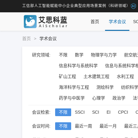
工信部人工智能赋能中小企业典型应用场景案例（科研领域）
首页
学术会议
S
首页
>
学术会议
研究领域:
不限
数学
物理学与力学
航空航
信息科学与系统科学
信息与系统科学
矿山工程
土木建筑工程
水利工程
海洋科学与工程
测绘科学
纺织科
药学与中医学
心理学
政治学
法
会议检索:
不限
SSCI
SCI
EI
CPCI
维普
万方
其它
会议时间:
不限
最近一周
最近一月
最近三