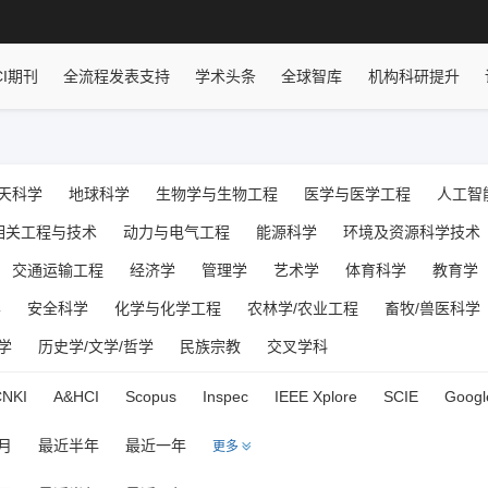
CI期刊
全流程发表支持
学术头条
全球智库
机构科研提升
天科学
地球科学
生物学与生物工程
医学与医学工程
人工智
相关工程与技术
动力与电气工程
能源科学
环境及资源科学技术
交通运输工程
经济学
管理学
艺术学
体育科学
教育学
学
安全科学
化学与化学工程
农林学/农业工程
畜牧/兽医科学
学
历史学/文学/哲学
民族宗教
交叉学科
CNKI
A&HCI
Scopus
Inspec
IEEE Xplore
SCIE
Googl
月
最近半年
最近一年
更多