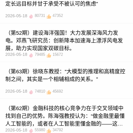
定长远目标并甘于承受不被认可的焦虑”
2026-05-18
80731
47352
（第52期）建设海洋强国！大力发展深海风力发
电。邓燕飞研究员：创新降本加速海上漂浮风电发
展，助力实现国家双碳目标。
2026-05-18
79485
15672
（第63期）徐晓东教授：“大模型的推理和高精度控
制之间，其实是一个相辅相成的关系。”
2026-05-18
74810
45692
（第62期）金融科技的核心竞争力在于交叉领域中
找到自己的优势。陈海强教授认为：“做金融里最懂
人工智能的，或者在人工智能里懂金融的——这就
2026-05-18
55980
34792
是你的比较优势。”