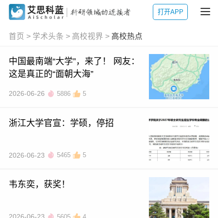
打开APP
首页
>
学术头条
>
高校视界
>
高校热点
中国最南端“大学”，来了！ 网友：
这是真正的“面朝大海”
2026-06-26
5886
5
浙江大学官宣：学硕，停招
2026-06-23
5465
5
韦东奕，获奖！
2026-06-23
5605
4