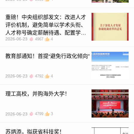
重磅！中央组织部发文：改进人才
评价机制，避免简单以学术头衔、
人才称号确定薪酬待遇、配置学术
2026-06-23
4967
4
资源的倾向
教育部通知！首提“避免行政化倾向”
2026-06-23
4792
4
理工高校，并购海外大学！
2026-06-23
4799
3
苏炳添，拟获省科技奖！