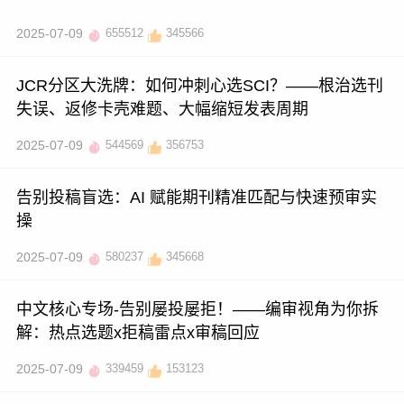
2025-07-09
655512
345566
JCR分区大洗牌：如何冲刺心选SCI？——根治选刊
失误、返修卡壳难题、大幅缩短发表周期
2025-07-09
544569
356753
告别投稿盲选：AI 赋能期刊精准匹配与快速预审实
操
2025-07-09
580237
345668
中文核心专场-告别屡投屡拒！——编审视角为你拆
解：热点选题x拒稿雷点x审稿回应
2025-07-09
339459
153123