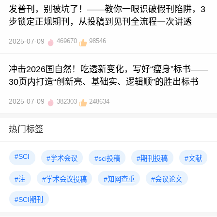
发普刊，别被坑了！——教你一眼识破假刊陷阱，3
步锁定正规期刊，从投稿到见刊全流程一次讲透
2025-07-09
469670
98546
冲击2026国自然！吃透新变化，写好“瘦身”标书——
30页内打造“创新亮、基础实、逻辑顺”的胜出标书
2025-07-09
382303
248634
热门标签
#SCI
#学术会议
#sci投稿
#期刊投稿
#文献
#注
#学术会议投稿
#知网查重
#会议论文
#SCI期刊