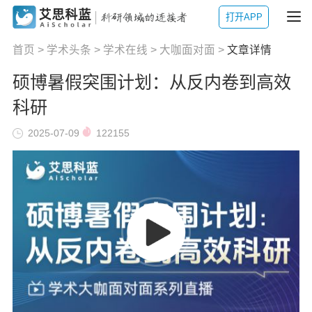
打开APP
首页
>
学术头条
>
学术在线
>
大咖面对面
>
文章详情
硕博暑假突围计划：从反内卷到高效
科研
2025-07-09
122155