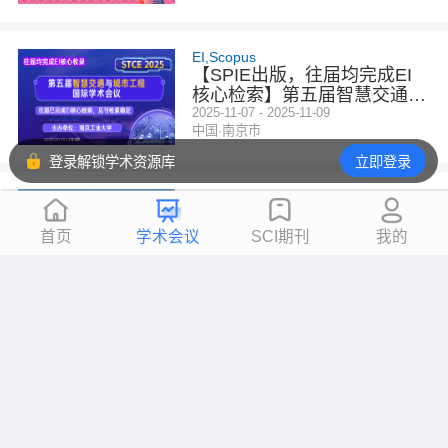
EI,Scopus
【SPIE出版，往届均完成EI
核心检索】第五届智慧交通与
城市工程国际学术会议 (STC
2025-11-07 - 2025-11-09
中国·南京市
E 2025)
登录解锁学术资源库
立即登录
EI,Scopus,Inspec,CNKI
第七届土木建筑与城市工程国
际学术会议（ICCAUE 202
首页
学术会议
SCI期刊
我的
5）
2025-10-31 - 2025-11-02
贵阳市
EI,Scopus,Inspec
【稳定检索|线上线下参会|马
理工主办】第十一届建筑、土
木与水利工程国际学术会议(I
2025-10-17 - 2025-10-19
马来西亚
CACHE 2025)