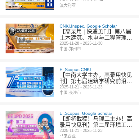
工程国际学术会议 (ICMPME
澳大利亚
2025)
CNKI,Inspec, Google Scholar
【高录用 | 快速见刊】第八届
土木建筑、水电与工程管理国
际学术会议（CAHEM 2025）
2025-11-28 - 2025-11-30
中国·郑州市
EI,Scopus,CNKI
【中南大学主办，高录用快见
刊】第七届建筑学研究前沿与
生态环境国际研讨会（ARFE
2025-11-21 - 2025-11-23
中国·长沙市
E 2025）
EI,Scopus, Google Scholar
【即将截稿！马理工主办！高
录用快见刊】第二届环境工
程、城市规划与设计国际学术
2025-11-21 - 2025-11-23
马来西亚
会议（EEUPD 2025）