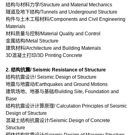
结构与材料力学/Structure and Material Mechanics
隧道及地下结构/Tunnels and Underground Structure
构件与土木工程材料/Components and Civil Engineering
Materials
材料质量与控制/Material Quality and Control
金属结构/Metal Structure
建筑材料/Architecture and Building Materials
3D混凝土打印/3D Printing Concrete
2. 结构抗震/ Seismic Resistance of Structure
结构抗震设计/ Seismic Design of Structure
地震与地震动/Earthquakes and Ground Motions
建筑场地、地基与基础/Building Site, Foundation and
Base
结构抗震设计计算原理/ Calculation Principles of Seismic
Design of Structure
混凝土结构抗震设计/Seismic Design of Concrete
Structure
砌体结构抗震设计/Seismic Design of Masonry Structure