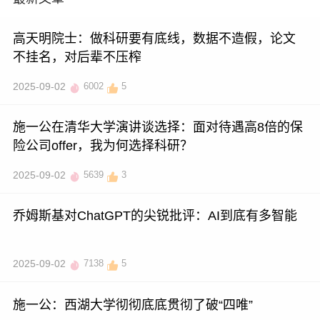
高天明院士：做科研要有底线，数据不造假，论文
不挂名，对后辈不压榨
2025-09-02
6002
5
施一公在清华大学演讲谈选择：面对待遇高8倍的保
险公司offer，我为何选择科研？
2025-09-02
5639
3
乔姆斯基对ChatGPT的尖锐批评：AI到底有多智能
2025-09-02
7138
5
施一公：西湖大学彻彻底底贯彻了破“四唯”