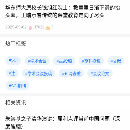
华东师大原校长钱旭红院士：教室里日渐下滑的抬
头率，正暗示着传统的课堂教育走向了尽头
2025-09-02
37021
5
热门标签
#SCI
#学术会议
#sci投稿
#期刊投稿
#文献
#注
#学术会议投稿
#知网查重
#会议论文
#SCI期刊
相关资讯
朱镕基之子清华演讲：犀利点评当前中国问题（深
度醒脑）