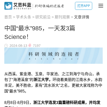
打开APP
首页
>
学术头条
>
研究前沿
>
期刊观察
>
文章详情
中国“最水”985，一天发3篇
Science！
2024-08-13
7197
从西溪、紫金港、玉泉、华家池、之江到海宁与舟山，承
包了“海港溪泉”的
浙江大学，
环绕着美丽的江南水乡，水韵
丰足，美不胜收，素有“流水浙大”之名，更被大家戏称为中
国“最水”985。
8月8日-8月9日，
浙江大学连发3篇重磅科研成果，并均发