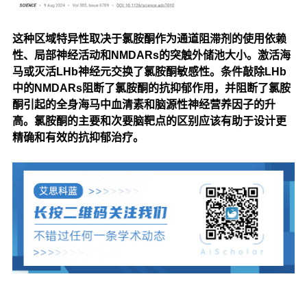
这种区域特异性取决于氯胺酮作为通道阻滞剂的使用依赖
性、局部神经活动和NMDARs的突触外储池大小。激活海
马或灭活LHb神经元交换了氯胺酮敏感性。条件敲除LHb
中的NMDARs阻断了氯胺酮的抗抑郁作用，并阻断了氯胺
酮引起的全身海马中血清素和脑源性神经营养因子的升
高。
氯胺酮的主要和次要脑靶点的区别应该有助于设计更
精确和有效的抗抑郁治疗。