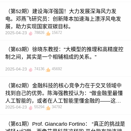
（第52期）建设海洋强国！大力发展深海风力发
电。邓燕飞研究员：创新降本加速海上漂浮风电发
展，助力实现国家双碳目标。
2025-04-23
78826
15672
（第63期）徐晓东教授：“大模型的推理和高精度控
制之间，其实是一个相辅相成的关系。”
2025-04-23
74136
45692
（第62期）金融科技的核心竞争力在于交叉领域中
找到自己的优势。陈海强教授认为：“做金融里最懂
人工智能的，或者在人工智能里懂金融的——这就
2025-04-23
55294
34792
是你的比较优势。”
（第61期）Prof. Giancarlo Fortino： “真正的挑战是