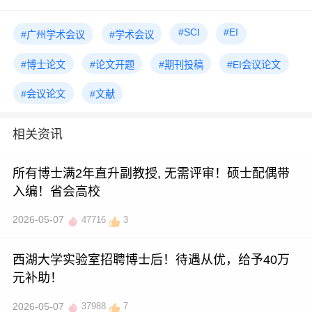
#SCI
#EI
#广州学术会议
#学术会议
#博士论文
#论文开题
#期刊投稿
#EI会议论文
#会议论文
#文献
相关资讯
所有博士满2年直升副教授, 无需评审！硕士配偶带
入编！省会高校
2026-05-07
47716
3
西湖大学实验室招聘博士后！待遇从优，给予40万
元补助！
2026-05-07
37988
7