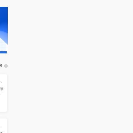
多
智能制造国际学术会议（ICAMIM 2026）
际
将
广
界
术
和信息管理国际学术会议 (ICMEIM 2026)