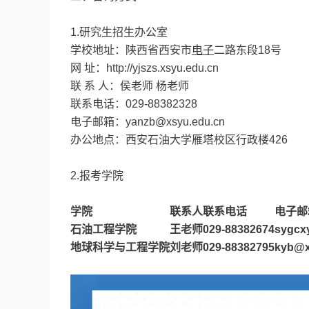
1.研究生招生办公室
学校地址：陕西省西安市
电子
二路东段18号
网 址：http://yjszs.xsyu.edu.cn
联 系 人：侯老师 杨老师
联系电话：029-88382328
电子邮箱：yanzb@xsyu.edu.cn
办公地点：西安石油大学雁塔校区行政楼426
2.报考学院
学院
联系人
联系电话
电子邮
石油工程学院
王老师
029-88382674
sygcx
地球科学与工程学院
刘老师
029-88382795
kyb@x