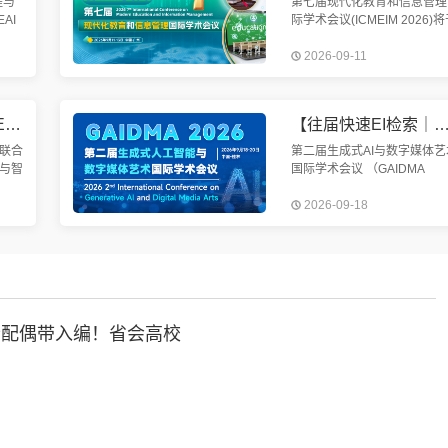
程与
第七届现代化教育和信息管理
AI
际学术会议(ICMEIM 2026)
日至
2026年9月11-13日在中国广
2026-09-11
市隆
隆重举行。我国科学谋划、精
与此
部署、全面推动教育信息化建
【8.14截稿 | 往届已EI检索 | SCIE期刊征稿】第六届智能交通系统与智慧城市国际学术会议（ITSSC 2026）
【往届快速EI检索｜ACM出版｜高校主办】第二届生成式AI与数字媒体艺术国际学术会议 (GAIDM
联合
第二届生成式AI与数字媒体艺
与智
国际学术会议 （GAIDMA
C
2026）将于2026年9月18-2
2026-09-18
30日
在中国-桂林召开。近年来，
索稳
成式人工智能技术（Generati
AI）在艺术创作、影视制作
士配偶带入编！省会高校