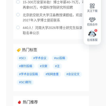

15-300万安家补助！博士年薪40-75万，可
再拿60万，中国科学院研究所招聘
关注下载

北京航空航天大学汪淼教授课题组，欢迎
2027年入学博士提前联系
招商合作

440人！河南大学2026年博士研究生拟录
取名单公示
在线客服
热门标签
#SCI
#学术会议
#sci投稿
#期刊投稿
#文献
#注
#学术会议投稿
#知网查重
#会议论文
#SCI期刊
热门推荐