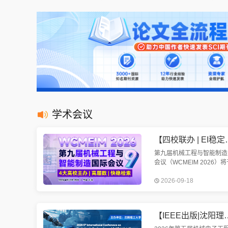
学术会议
【四校联办 | EI稳定检索 | 往届
第九届机械工程与智能制造
会议（WCMEIM 2026）将
2026年9月18-20日在武汉
2026-09-18
开。会议将围绕机械工程与
制造展开讨论。欢迎机械、
造、电气相关方向学者投稿
【IEEE出版|沈阳理工大学主办】第五届机械电子