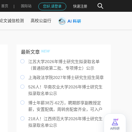
首页
国际站
您好,请登录
快速注册
论文诚信检测
高校公益行
最新文章

江苏大学2026年博士研究生拟录取名单
（普通招收第二批、专项博士）公示

上海政法学院2027年博士研究生招生简章

526人！华南农业大学2026年博士研究生
拟录取名单公示

博士年薪38万-62万，聘期即享副教授定
薪，安置配偶，周转房配套齐全，可入户

218人！江西师范大学2026年博士研究生
拟录取名单公示
AI科研