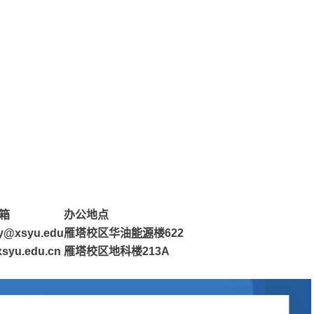
箱
办公地点
y@xsyu.edu
雁塔校区华油
能源
楼
622
syu.edu.cn
雁塔校区地科楼
213A