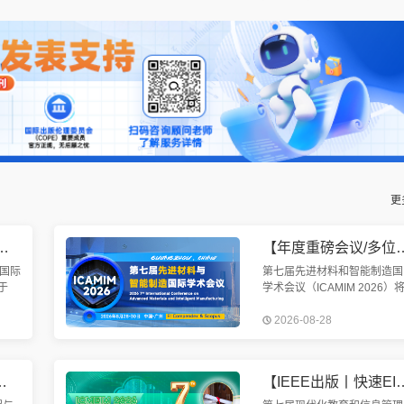
更
均已检索】第九届机械工程与智能制造国际会议（WCMEIM 2026）
【年度重磅会议/多位院士报告/EI快检索】第七届先进材料与
国际
第七届先进材料和智能制造国
于
学术会议（ICAMIM 2026）
召
于2026年8月28-30日在中国
2026-08-28
智能
州召开。本次会议旨在加强世
制
各国的先进材料与智能制造技
参会
交流。
工程与人工智能国际学术会议（MEAI 2026）
【IEEE出版丨快速EI检索丨院士、会士加盟】第七届现代化教育