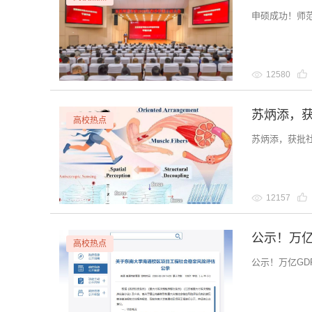
申硕成功！师
12580
苏炳添，获
高校热点
苏炳添，获批社
12157
公示！万亿
高校热点
公示！万亿GD