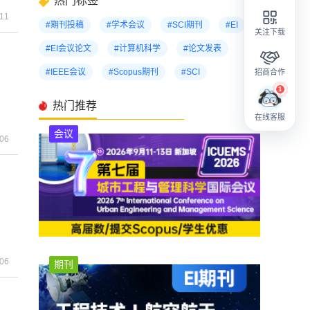
热门标签
-11
#期刊投稿
#学术会议
#SCI期刊
#EI
关注下载
#EI会议论文
#计算机科学
#论文发表
#IEEE会议
#Scopus期刊
#SCI
招商合作
热门推荐
在线客服
会议
-06
-06
期刊