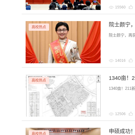
15560
院士颜宁
高校热点
院士颜宁，再
14016
1340亩！
高校热点
1340亩！21
12506
申硕成功
高校热点