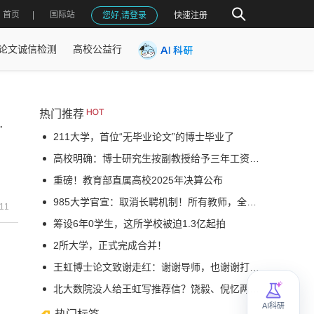
首页
国际站
您好,请登录
快速注册
论文诚信检测
高校公益行
热门推荐
写不出大文章，就无心去做
211大学，首位“无毕业论文”的博士毕业了
高校明确：博士研究生按副教授给予三年工资待遇
重磅！教育部直属高校2025年决算公布
985大学官宣：取消长聘机制！所有教师，全员考核！不合格降薪降级，转岗解聘
-11
筹设6年0学生，这所学校被迫1.3亿起拍
2所大学，正式完成合并！
王虹博士论文致谢走红：谢谢导师，也谢谢打牌的朋友；文中多次提及亲友，被赞“烟火气满满”
北大数院没人给王虹写推荐信？饶毅、倪忆两位教授发文澄清：四位北大教师为王虹赴法留学撰写推荐信
AI科研