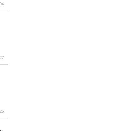
-04
-27
-25
基金 网友：科研人海上漂泊也得写本子