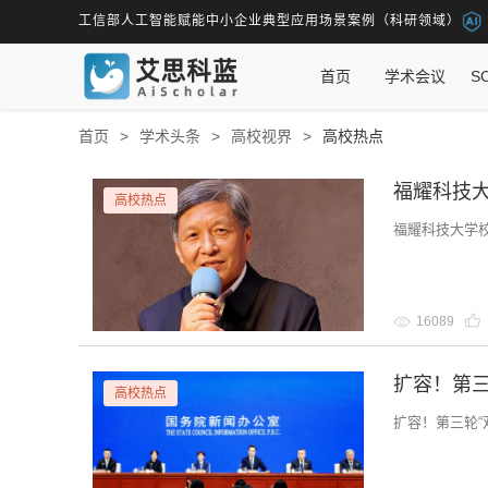
工信部人工智能赋能中小企业典型应用场景案例（科研领域）
首页
学术会议
S
首页
学术头条
高校视界
高校热点
高校热点
福耀科技大学
16089
扩容！第三
高校热点
扩容！第三轮“