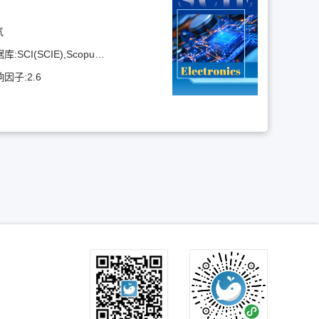
气
据库:
SCI(SCIE),Scopus,知网(CNKI)
响因子:
2.6