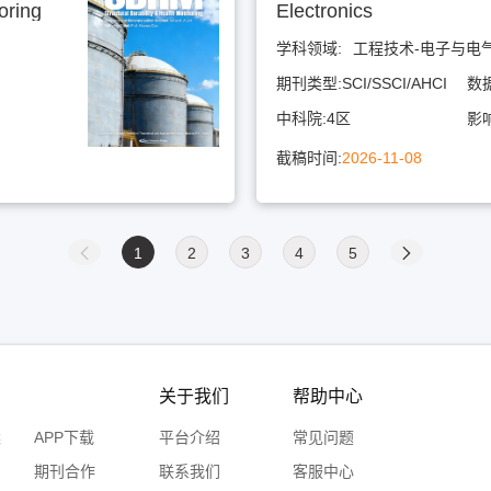
oring
Electronics
学科领域:
工程技术-电子与电
期刊类型:
SCI/SSCI/AHCI
数
中科院:
4区
影
截稿时间:
2026-11-08
1
2
3
4
5
关于我们
帮助中心
案
APP下载
平台介绍
常见问题
期刊合作
联系我们
客服中心