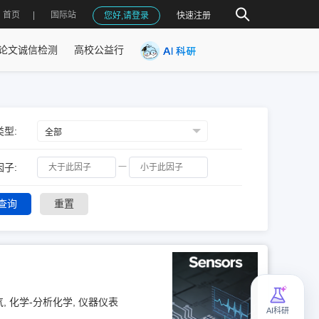
首页
国际站
您好,请登录
快速注册
论文诚信检测
高校公益行
型:
子:
一
查询
重置
, 化学-分析化学, 仪器仪表
AI科研