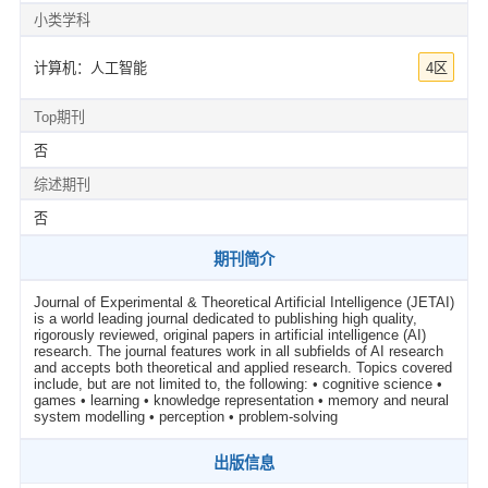
小类学科
计算机：人工智能
4区
Top期刊
否
综述期刊
否
期刊简介
Journal of Experimental & Theoretical Artificial Intelligence (JETAI)
is a world leading journal dedicated to publishing high quality,
rigorously reviewed, original papers in artificial intelligence (AI)
research. The journal features work in all subfields of AI research
and accepts both theoretical and applied research. Topics covered
include, but are not limited to, the following: • cognitive science •
games • learning • knowledge representation • memory and neural
system modelling • perception • problem-solving
出版信息