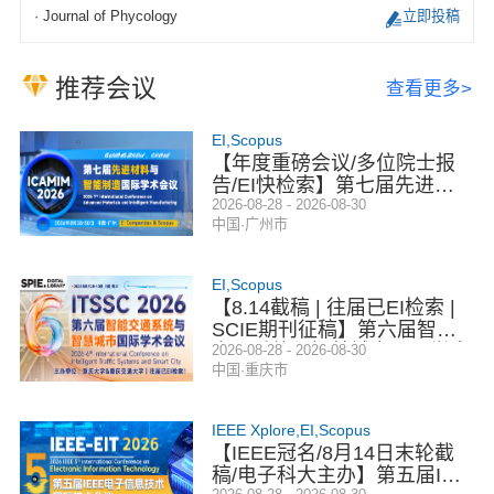
立即投稿
· Journal of Phycology
推荐会议
查看更多>
EI,Scopus
【年度重磅会议/多位院士报
告/EI快检索】第七届先进材
料与智能制造国际学术会议
2026-08-28 - 2026-08-30
中国·广州市
（ICAMIM 2026）
EI,Scopus
【8.14截稿 | 往届已EI检索 |
SCIE期刊征稿】第六届智能
交通系统与智慧城市国际学术
2026-08-28 - 2026-08-30
中国·重庆市
会议（ITSSC 2026）
IEEE Xplore,EI,Scopus
【IEEE冠名/8月14日末轮截
稿/电子科大主办】第五届IEE