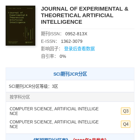
JOURNAL OF EXPERIMENTAL &
THEORETICAL ARTIFICIAL
INTELLIGENCE
期刊ISSN：
0952-813X
E-ISSN：
1362-3079
影响因子：
登录后查看数据
自引率：
0%
SCI期刊JCR分区
SCI期刊JCR分区等级：3区
按学科分区
COMPUTER SCIENCE, ARTIFICIAL INTELLIGE
Q3
NCE
COMPUTER SCIENCE, ARTIFICIAL INTELLIGE
Q4
NCE