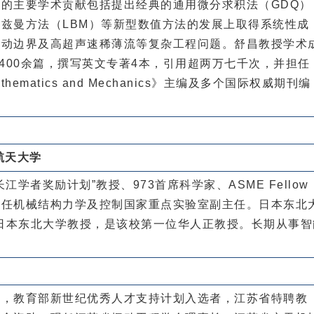
的主要学术贡献包括提出经典的通用微分求积法（GDQ）
兹曼方法（LBM）等新型数值方法的发展上取得系统性成
、动边界及高超声速稀薄流等复杂工程问题。舒昌教授学术
文400余篇，撰写英文专著4本，引用超两万七千次，并担任
d Mathematics and Mechanics》主编及多个国际权威期刊编
航天大学
江学者奖励计划”教授、973首席科学家、ASME Fellow
现任机械结构力学及控制国家重点实验室副主任。日本东北
任日本东北大学教授，是该校第一位华人正教授。长期从事智
才，教育部新世纪优秀人才支持计划入选者，江苏省特聘教