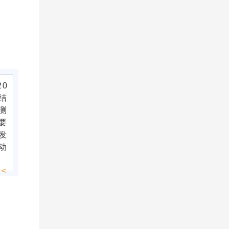
20
结
测
要
发
动