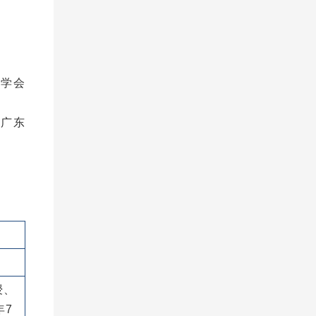
程学会
、广东
授、
年7