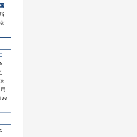
中国
届
，获
工
毕
监
振
应用
ise
体