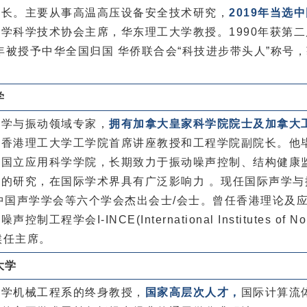
校长。主要从事高温高压设备安全技术研究，
2019年当选
学科学技术协会主席，华东理工大学教授。1990年获第二
2年被授予中华全国归国 华侨联合会“科技进步带头人”称号
。
学
声学与振动领域专家，
拥有‌加拿大皇家科学院院士‌及‌加拿大
‌香港理工大学工学院首席讲座教授‌和‌工程学院副院长‌。他
国国立应用科学学院，长期致力于振动噪声控制、结构健康
向的研究，
在国际学术界具有广泛影响力 。现任国际声学与
中国声学学会等六个学会杰出会士/会士。曾任香港理论及
程学会I-INCE(International Institutes of No
ng)候任主席。
大学
大学机械工程系的终身教授，
国家高层次人才，
国际计算流