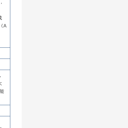
，
成
《A
，
大
能