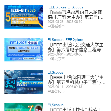
IEEE Xplore,EI,Scopus
【IEEE冠名/8月14日末轮截
稿/电子科大主办】第五届IEE
E电子信息技术国际学术会议
2026-08-28 - 2026-08-30
中国·成都市
（EIT 2026）
EI,Scopus,IEEE Xplore
【IEEE出版|北京交通大学主
办】第六届电子信息工程与计
算机技术国际学术会议（EIE
2026-09-04 - 2026-09-06
中国·北京市
CT 2026）
EI,Scopus
【IEEE出版|沈阳理工大学主
办】第五届机械电子工程与人
工智能国际学术会议（MEAI
2026-09-11 - 2026-09-13
中国·沈阳市
2026）
EI,Scopus
【IEEE出版丨快速EI检索丨