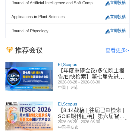
立即投稿
· Journal of Artificial Intelligence and Soft Computing Research
立即投稿
· Applications in Plant Sciences
立即投稿
· Journal of Phycology
推荐会议
查看更多>
EI,Scopus
【年度重磅会议/多位院士报
告/EI快检索】第七届先进材
料与智能制造国际学术会议
2026-08-28 - 2026-08-30
中国·广州市
（ICAMIM 2026）
EI,Scopus
【8.14截稿 | 往届已EI检索 |
SCIE期刊征稿】第六届智能
交通系统与智慧城市国际学术
2026-08-28 - 2026-08-30
中国·重庆市
会议（ITSSC 2026）