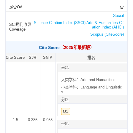
是否OA
否
Social
Science Citation Index (SSCI) Arts & Humanities Cit
SCI期刊收录
ation Index (AHCI)
Coverage
Scopus (CiteScore)
Cite Score
（2025年最新版）
Cite Score
SJR
SNIP
排名
学科
大类学科：Arts and Humanities
小类学科：Language and Linguistic
s
分区
Q1
1.5
0.385
0.953
学科