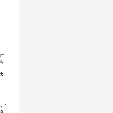
于广
高
托
，2
原