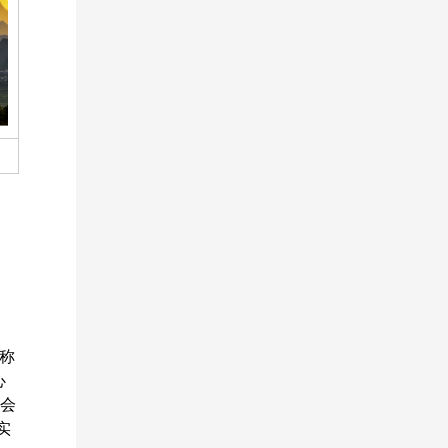
简称
心
员会
实