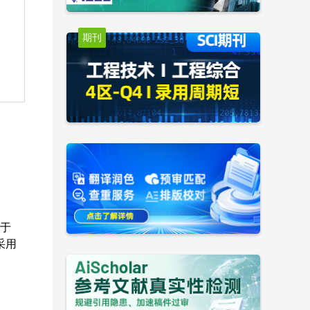
期刊
于
采用