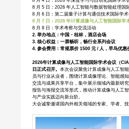
8 月 4 日：2026 年深度学习与自动化国际学术会议 (
8 月 5 日：2026 年人工智能与数据智能处理国际学术
8 月 6 日：第二届量子计算与通信技术国际学术会议 
8 月 7 日：2026 年计算成像与人工智能国际学术会议
8 月 8 日：学术考察与交流活动
2. 举办地点：中国・桂林，酒店会场
3. 核心权益：一票畅听，畅行全系列会议
4. 参会费用：常规票价 1500 元 / 人，早鸟优惠价 1
2026年计算成像与人工智能国际学术会议（CIAI
日正式召开。
本次会议聚焦计算成像与人工智能
员与行业从业者，围绕计算成像理论、智能感知
交流与成果共享平台，集中展示领域内最新研究
报告与海报交流等形式，推动计算成像与人工智
与产业实践迈向新台阶。
大会诚挚邀请国内外相关领域的专家、学者、技