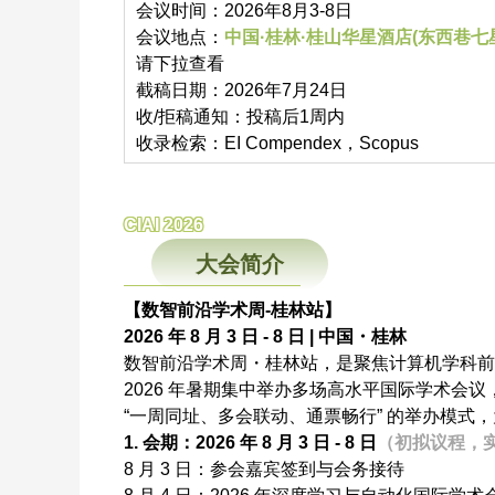
会议时间：2026年8月3-8日
会议地点：
中国·桂林·桂山华星酒店(东西巷七
请下拉查看
截稿日期：2026年7月24日
收/拒稿通知：投稿后1周内
收录检索：EI Compendex，Scopus
CIAI 2026
大会简介
【数智前沿学术周-桂林站】
2026 年 8 月 3 日 - 8 日 | 中国・桂林
数智前沿学术周・桂林站，是聚焦计算机学科前
2026 年暑期集中举办多场高水平国际学术会
“一周同址、多会联动、通票畅行” 的举办模
1. 会期：2026 年 8 月 3 日 - 8 日
（初拟议程，
8 月 3 日：参会嘉宾签到与会务接待