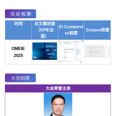
时间
论文集封面
EI Compend
（SPIE出
Scopus检索
ex检索
版）
OMEIE
2025
大会荣誉主席