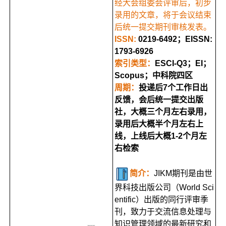
经大会组委会评审后，初步
录用的文章，将于会议结束
后统一提交期刊审核发表。
ISSN:
0219-6492；EISSN:
1793-6926
索引类型：
ESCI-Q3；EI；
Scopus；中科院四区
周期：
投递后7个工作日出
反馈，会后统一提交出版
社，大概三个月左右录用，
录用后大概半个月左右上
线，上线后大概1-2个月左
右检索
简介：
JIKM期刊是由世
界科技出版公司（World Sci
entific）出版的同行评审季
刊，致力于交流信息处理与
知识管理领域的最新研究和