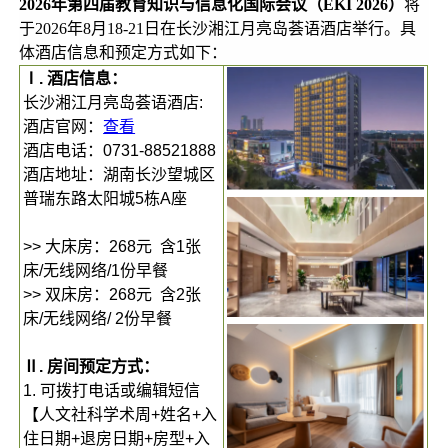
2026年第四届教育知识与信息化国际会议（EKI 2026）
将
于2026年8月18-21日在长沙湘江月亮岛荟语酒店举行。具
体酒店信息和预定方式如下：
Ⅰ. 酒店信息：
长沙湘江月亮岛荟语酒店:
酒店官网：
查看
酒店电话：0731-88521888
酒店地址：湖南长沙望城区
普瑞东路太阳城5栋A座
>> 大床房：268元 含1张
床/无线网络/1份早餐
>> 双床房：268元 含2张
床/无线网络/ 2份早餐
Ⅱ. 房间预定方式：
1. 可拨打电话或编辑短信
【人文社科学术周+姓名+入
住日期+退房日期+房型+入