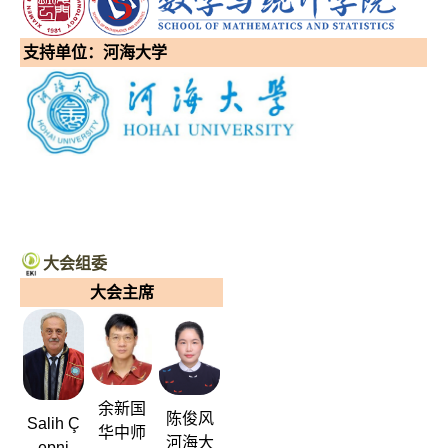
支持单位：河海大
学
大会组委
大会主席
余新国
陈俊风
Salih Ç
华中师
河海大
epni