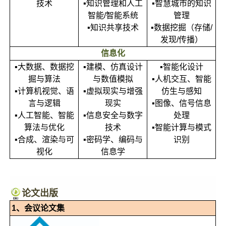
技术
▪知识管理和人工
▪智慧城市的知识
智能/智能系统
管理
▪知识共享技术
▪数据挖掘（存储/
发现/传播）
信息化
▪大数据、数据挖
▪建模、仿真设计
▪智能化设计
掘与算法
与数值模拟
▪人机交互、智能
▪计算机视觉、语
▪虚拟现实与增强
仿生与感知
言与逻辑
现实
▪图像、信号信息
▪人工智能、智能
▪信息安全与数字
处理
算法与优化
技术
▪智能计算与模式
▪合成、渲染与可
▪密码学、编码与
识别
视化
信息学
论文出版
1、会议论文集