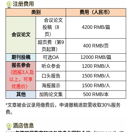
注册费
用
类别
费用（人民币）
会议论文
投稿（8
4200 RMB/篇
页）
会议论文
超页费（第9
400 RMB/页
页起算）
期刊投稿
可选OA
12000 RMB/篇
报名参会
听众参会
1200 RMB/人
（团报3人及
口头报告
1500 RMB/人
以上，
可享
海报展示
1500 RMB/人
优惠价）
其他
加购论文集
500 RMB/本
*文章被会议录用缴费后，申请撤稿退款需收取30%服务
费。
酒店信息