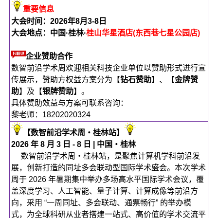
重要信息
大会时间：2026年
8月3-8日
大会地点
：
中国·桂林·
桂山华星酒店(东西巷七星公园店)
企业赞助合作
数智前沿学术周欢迎相关科技企业单位以赞助形式进行宣
传展示，赞助方权益方案分为【
钻石赞助
】、【
金牌赞
助
】及【
银牌赞助
】。
具体赞助效益与方案可联系咨询：
黎老师：18202020324
【数智前沿学术周・桂林站】
2026 年 8 月 3 日 - 8 日 | 中国・桂林
数智前沿学术周・桂林站，是聚焦计算机学科前沿发
展，创新打造的同址多会联动型国际学术盛会。本次学术
周于 2026 年暑期集中举办多场高水平国际学术会议，覆
盖深度学习、人工智能、量子计算、计算成像等前沿方
向，采用 “一周同址、多会联动、通票畅行” 的举办模
式，为全球科研从业者搭建一站式、高价值的学术交流平