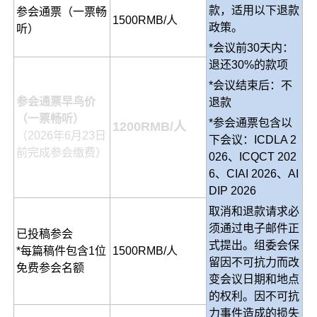
款，适用以下退款
参会通票（一票畅
1500RMB/人
政策。
听）
*会议前30天内：
退还30%的款项
*会议结束后：不
参会通票早鸟价
退款
（
一票畅听）
*参会通票包含以
1200RMB/人
（2026年6月23日
下会议：ICDLA 2
前完成参会缴费）
026、ICQCT 202
6、CIAI 2026、AI
DIP 2026
取消和退款请求必
须通过电子邮件正
已投稿参会
式提出。组委会保
*每篇稿件包含1位
1500RMB/人
留因不可抗力而改
免费参会名额
变会议日期和地点
的权利。因不可抗
力事件造成的损失