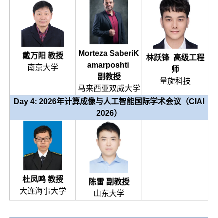
Morteza SaberiK
戴万阳 教授
林跃锋 高级工程
amarposhti
南京大学
师
副教授
量旋科技
马来西亚
双威大学
Day 4:
2026年计算成像与人工智能国际学术会议（CIAI
2026）
杜凤鸣 教授
陈雷 副教授
大连海事大学
山东大学