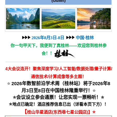
(Guilin)
2026年
8月3日-8日
中国·桂林
你一句甲天下，我便到了真桂林——欢迎您到桂林参
会！！
4大会议
连开！
聚焦
深度学习/人工智能/数据处理/量子计算/
通信技术/计算成像等多主题！
⭐
2026年数智前沿学术周（
桂林站
）将于2026年8
月3日至8日在中国桂林隆重举行！
⭐
⭐会议设立参会通票！让您实现
一票畅听！
⭐
⭐
地点已确定！
酒店推荐信息已出（详看本页下方）！
【
⭐
桂山华星酒店(东西巷七星公园店)】