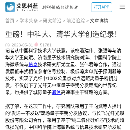
打开APP
首页
>
学术头条
>
研究前沿
>
前沿追踪
>
文章详情
重磅！中科大、清华大学创造纪录！
2023-05-31
51781
记者从中国科学技术大学获悉，该校潘建伟、张强等与清
华大学王向斌、济南量子技术研究院刘洋、中国科学院上
海微系统与
信息
技术研究所尤立星、张伟君等合作，通过
发展低串扰相位参考信号控制、极低噪声单光子探测器等
技术，实现了光纤中1002公里点对点远距离量子密钥分
发，不仅创下了光纤无中继量子密钥分发距离的世界纪
录，也提供了城际量子
通信
高速率主干链路的方案。
据了解，在这项工作中，研究团队采用了王向斌等人提出
的“发送—不发送”双场量子密钥分发协议，与长飞光纤光缆
股份有限公司合作，采用了基于“纯二氧化硅纤芯”技术的超
低损光纤。中国科学院上海微系统与信息技术研究所发展