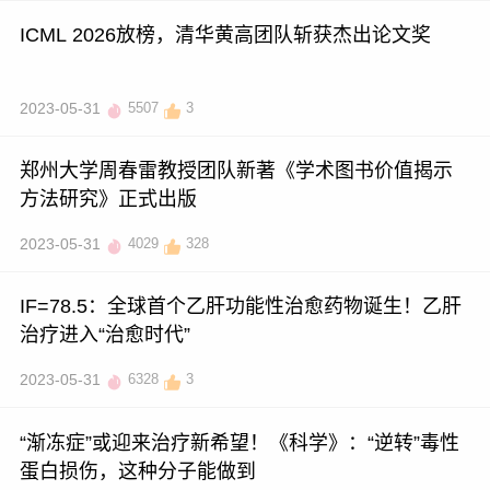
ICML 2026放榜，清华黄高团队斩获杰出论文奖
2023-05-31
5507
3
郑州大学周春雷教授团队新著《学术图书价值揭示
方法研究》正式出版
2023-05-31
4029
328
IF=78.5：全球首个乙肝功能性治愈药物诞生！乙肝
治疗进入“治愈时代”
2023-05-31
6328
3
“渐冻症”或迎来治疗新希望！《科学》：“逆转”毒性
蛋白损伤，这种分子能做到