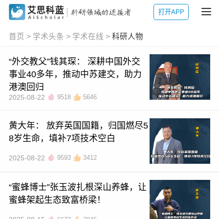
打开APP
首页
>
学术头条
>
学术在线
>
科研人物
“外交教父”钱其琛： 深耕中国外交
事业40多年，推动中苏建交，助力
港澳回归
2025-08-22
9518
5646
黄大年： 放弃英国国籍，归国燃尽5
8岁生命，填补7项技术空白
2025-08-22
9593
3412
“蜜蜂博士”张玉波扎根深山养蜂，让
蜜蜂架起生态致富桥梁！