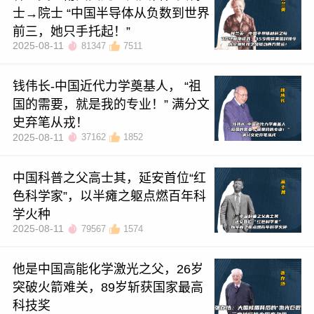
士→院士 “中国半导体从负数到世界
前三，她只手托起！”
2025-08-11
81347
7511
钱伟长-中国近代力学奠基人， “祖
国的需要，就是我的专业！” 满分文
史弃笔从戎！
2025-08-11
37162
1852
中国科普之父高士其，延安首位“红
色科学家”，以半瘫之躯点燃百年科
学火种
2025-08-11
79567
1574
他是中国高能化学激光之父，26岁
突破火箭难关，89岁斩获国家最高
科技奖