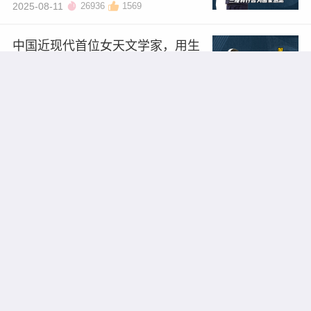
2025-08-11
26936
1569
中国近现代首位女天文学家，用生
命为中国天文筑防线
2025/08/11
16645
852
叶企孙：中国近代物理学“开山祖
师”，清华园里的“名师制造机”，孤
身哺育23位"两弹一星"元勋！
2025/08/11
15569
752
82国天才目送中国少年满分封神，1
9门满分神迹至今无人破，他是北大
数学系史诗级学神
2025/07/14
13809
652