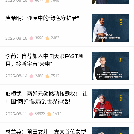
2025-08-15
6677
7845
唐希明：沙漠中的“绿色守护者”
2025-08-15
3996
2483
李菂：自荐加入中国天眼FAST项
目，接听宇宙“来电”
2025-08-14
2486
7512
彭桓武，两弹元勋撼动核霸权！ 让
中国“两弹”破局创世界神话！
2025-08-11
88623
1597
林兰英：莆田女儿→宾大首位女博