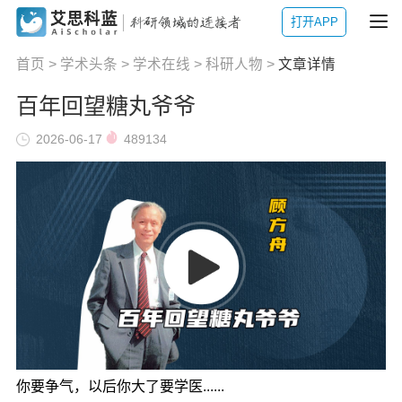
打开APP
首页
>
学术头条
>
学术在线
>
科研人物
>
文章详情
百年回望糖丸爷爷
2026-06-17
489134
你要争气，以后你大了要学医......