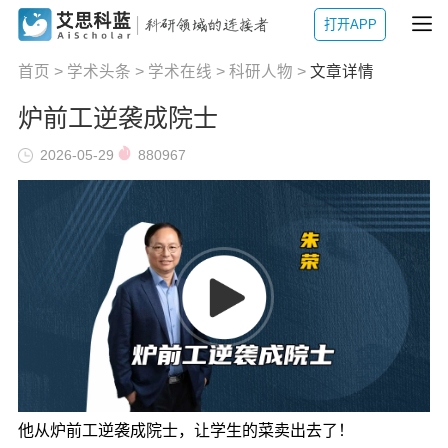
打开APP
首页
>
学术头条
>
学术在线
>
科研人物
>
文章详情
炉前工逆袭成院士
2026-05-29
880967
他从炉前工逆袭成院士，让学生的菜卖出去了！