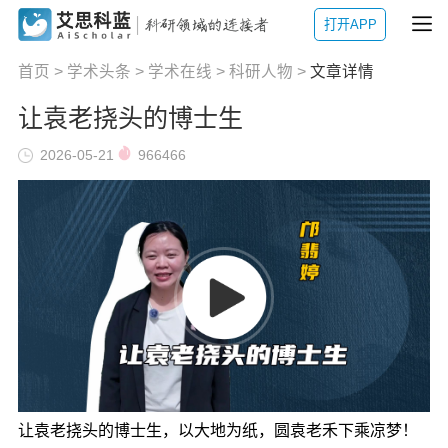
打开APP
首页
>
学术头条
>
学术在线
>
科研人物
>
文章详情
让袁老挠头的博士生
2026-05-21
966466
让袁老挠头的博士生，以大地为纸，圆袁老禾下乘凉梦！