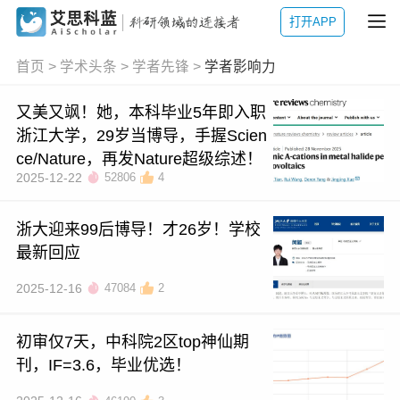
打开APP
首页
>
学术头条
>
学者先锋
>
学者影响力
又美又飒！她，本科毕业5年即入职
浙江大学，29岁当博导，手握Scien
ce/Nature，再发Nature超级综述！
2025-12-22
52806
4
浙大迎来99后博导！才26岁！学校
最新回应
2025-12-16
47084
2
初审仅7天，中科院2区top神仙期
刊，IF=3.6，毕业优选！