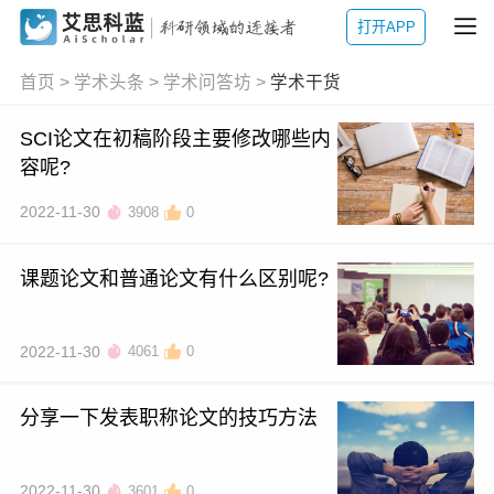
打开APP
首页
>
学术头条
>
学术问答坊
>
学术干货
SCI论文在初稿阶段主要修改哪些内
容呢?
2022-11-30
3908
0
课题论文和普通论文有什么区别呢?
2022-11-30
4061
0
分享一下发表职称论文的技巧方法
2022-11-30
3601
0