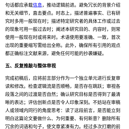
句话都应承载
信息
，推动逻辑前进。避免冗长的背景介绍
和无关细节，直击要点。时态上，描述普遍事实、已有研
究时多用一般现在时；描述特定研究者的具体工作或过去
的现象可用一般过去时；阐述本研究目的、内容时，则常
使用一般现在时或将来时。术语使用要准确、一致，首次
出现的重要缩写需给出全称。此外，确保所有引用的观点
都正确标注文献来源，避免任何可能的抄袭嫌疑。
五、反复推敲与整体审视
完成初稿后，应将前言部分作为一个独立单元进行反复审
读和修改。检查逻辑流是否顺畅，是否存在跳跃；审视各
段落之间的过渡是否自然；确认研究目标是否得到了最清
晰的表达；评估创新点是否令人印象深刻。不妨站在审稿
人或领域内同行的角度思考：读了这段前言，是否能立刻
明白这篇论文要做什么、为何重要、有何新意？删除所有
冗余的词语和句子，使文章紧凑有力。经过多次打磨的前