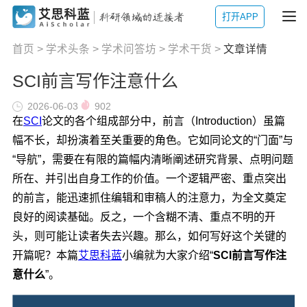
打开APP
首页
>
学术头条
>
学术问答坊
>
学术干货
>
文章详情
SCI前言写作注意什么
2026-06-03
902
在
SCI
论文的各个组成部分中，前言（Introduction）虽篇
幅不长，却扮演着至关重要的角色。它如同论文的“门面”与
“导航”，需要在有限的篇幅内清晰阐述研究背景、点明问题
所在、并引出自身工作的价值。一个逻辑严密、重点突出
的前言，能迅速抓住编辑和审稿人的注意力，为全文奠定
良好的阅读基础。反之，一个含糊不清、重点不明的开
头，则可能让读者失去兴趣。那么，如何写好这个关键的
开篇呢？本篇
艾思科蓝
小编就为大家介绍“
SCI前言写作注
意什么
”。