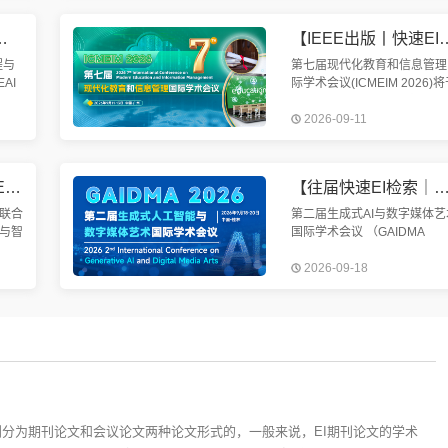
参会
交流。
工程与人工智能国际学术会议（MEAI 2026）
【IEEE出版丨快速EI检索丨院士、会士加盟】第七届现代化教育
程与
第七届现代化教育和信息管理
AI
际学术会议(ICMEIM 2026)
日至
2026年9月11-13日在中国广
2026-09-11
市隆
隆重举行。我国科学谋划、精
与此
部署、全面推动教育信息化建
【8.14截稿 | 往届已EI检索 | SCIE期刊征稿】第六届智能交通系统与智慧城市国际学术会议（ITSSC 2026）
【往届快速EI检索｜ACM出版｜高校主办】第二届生成式AI与数字媒体艺术国际学术会议 (GAIDM
联合
第二届生成式AI与数字媒体艺
与智
国际学术会议 （GAIDMA
C
2026）将于2026年9月18-2
2026-09-18
30日
在中国-桂林召开。近年来，
索稳
成式人工智能技术（Generati
AI）在艺术创作、影视制作
是划分为期刊论文和会议论文两种论文形式的，一般来说，EI期刊论文的学术