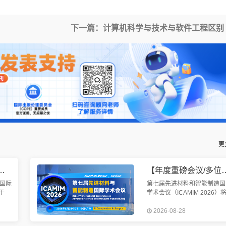
下一篇：计算机科学与技术与软件工程区别
更
均已检索】第九届机械工程与智能制造国际会议（WCMEIM 2026）
【年度重磅会议/多位院士报告/EI快检索】第七届先进材料与
国际
第七届先进材料和智能制造国
于
学术会议（ICAMIM 2026）
召
于2026年8月28-30日在中国
2026-08-28
智能
州召开。本次会议旨在加强世
制
各国的先进材料与智能制造技