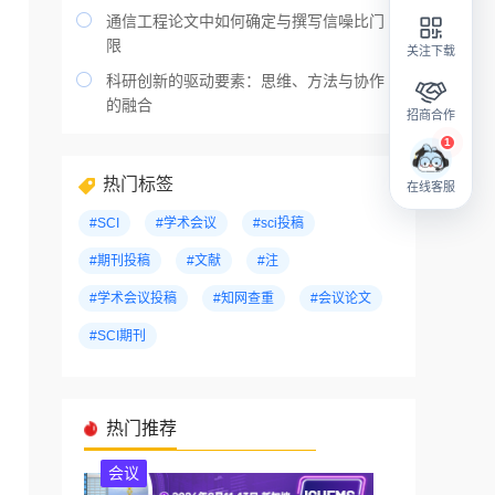

通信工程论文中如何确定与撰写信噪比门
限
关注下载

科研创新的驱动要素：思维、方法与协作
的融合
招商合作
热门标签
在线客服
#SCI
#学术会议
#sci投稿
#期刊投稿
#文献
#注
#学术会议投稿
#知网查重
#会议论文
#SCI期刊
热门推荐
会议