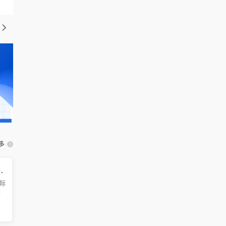
多
智能制造国际学术会议（ICAMIM 2026）
际
将
广
界
术