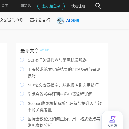
首页
国际站
您好,请登录
快速注册
论文诚信检测
高校公益行
最新文章

SCI校样关键检查与常见疏漏规避

工程技术论文实验结果的组织逻辑与呈现
技巧

SCI论文检索指南：从数据库到实用技巧

学术会议参会证明材料申请流程详解

Scopus收录机制解析：理解与提升入库效
率的关键考量

国际会议论文如何正确引用：格式要点与
常见案例分析
AI科研