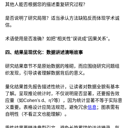
其他人能否根据您的描述重复研究过程？
是否说明了研究局限？适当承认方法缺陷反而体现学术诚
信。
术语使用是否准确？如把"相关性"误说成"因果关系"。
四、结果呈现优化：数据讲述清晰故事
研究结果章节不是原始数据的堆砌，而应围绕研究问题组
织发现，引导读者理解数据背后的意义。
量化结果首先报告描述性统计，让读者对数据全貌有基本
了解。呈现推论统计时，不仅说明是否显著，还要报告效
应量（如Cohen's d、η?等），因为统计显著不等于实际意
义重要。表格设计应简洁规范，避免冗余
信息
；图表需有
自明性（不看正文也能理解）。
质性结果要精选典型引文，避免长篇累牍的访谈摘录。每