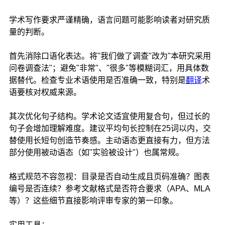
学术写作要求严谨精确，语言问题可能影响读者对研究质
量的判断。
首先消除口语化表达。将"我们做了调查"改为"本研究采用
问卷调查法"；避免"非常"、"很多"等模糊词汇，用具体数
据替代。检查专业术语使用是否准确一致，特别是
翻译
术
语要核对权威来源。
其次优化句子结构。学术论文适宜使用复合句，但过长的
句子会增加理解难度。建议平均句长控制在25词以内，交
替使用长短句创造节奏感。主动语态更直接有力，但方法
部分使用被动语态（如"实验被设计"）也属常规。
格式规范不容忽视：目录是否自动生成且页码准确？图表
编号是否连续？参考文献格式是否符合要求（APA、MLA
等）？这些细节直接影响评审专家的第一印象。
实用工具：