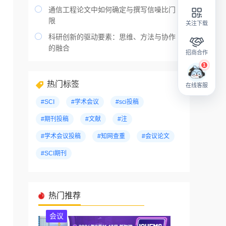

通信工程论文中如何确定与撰写信噪比门
限
关注下载

科研创新的驱动要素：思维、方法与协作
的融合
招商合作
热门标签
在线客服
#SCI
#学术会议
#sci投稿
#期刊投稿
#文献
#注
#学术会议投稿
#知网查重
#会议论文
#SCI期刊
热门推荐
会议