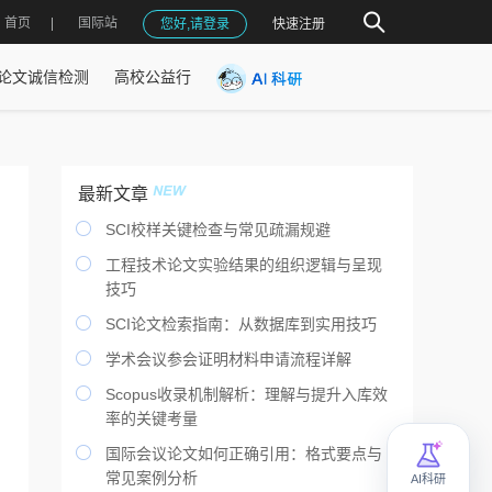
首页
国际站
您好,请登录
快速注册
论文诚信检测
高校公益行
最新文章

SCI校样关键检查与常见疏漏规避

工程技术论文实验结果的组织逻辑与呈现
技巧

SCI论文检索指南：从数据库到实用技巧

学术会议参会证明材料申请流程详解

Scopus收录机制解析：理解与提升入库效
率的关键考量

国际会议论文如何正确引用：格式要点与
常见案例分析
AI科研