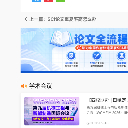
上一篇：SCI论文重复率高怎么办
学术会议
【四校联办 | EI稳定检索 | 往届
第九届机械工程与智能制造
会议（WCMEIM 2026）将
2026年9月18-20日在武汉
2026-09-18
开。会议将围绕机械工程与