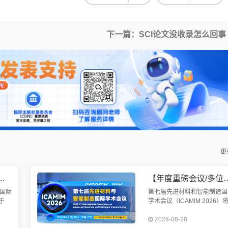
下一篇：SCI论文没收录怎么回事
更
均已检索】第九届机械工程与智能制造国际会议（WCMEIM 2026）
【年度重磅会议/多位院士报告/EI快检索】第七届先进材料与
国际
第七届先进材料和智能制造国
于
学术会议（ICAMIM 2026）
召
于2026年8月28-30日在中国
2026-08-28
智能
州召开。本次会议旨在加强世