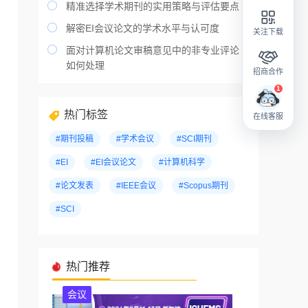

精准选择学术期刊的实用策略与评估要点

解密EI会议论文的学术水平与认可度
关注下载

面对计算机论文审稿意见中的非专业评论
如何处理
招商合作
热门标签
在线客服
#期刊投稿
#学术会议
#SCI期刊
#EI
#EI会议论文
#计算机科学
#论文发表
#IEEE会议
#Scopus期刊
#SCI
热门推荐
会议