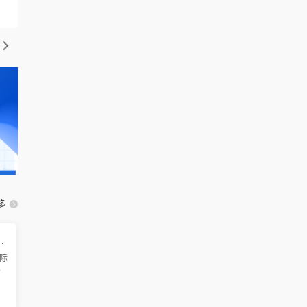
多
智能制造国际学术会议（ICAMIM 2026）
际
将
广
界