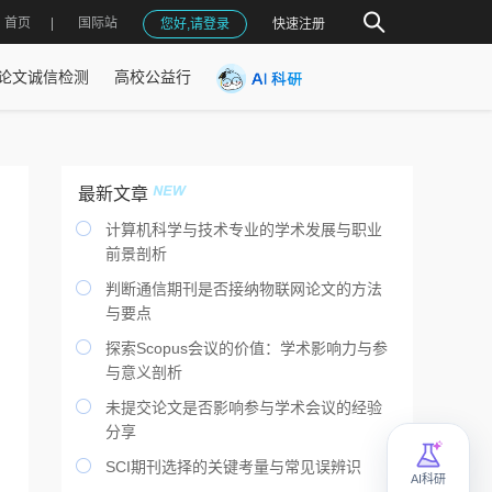
首页
国际站
您好,请登录
快速注册
论文诚信检测
高校公益行
最新文章

计算机科学与技术专业的学术发展与职业
前景剖析

判断通信期刊是否接纳物联网论文的方法
与要点

探索Scopus会议的价值：学术影响力与参
与意义剖析

未提交论文是否影响参与学术会议的经验
分享

SCI期刊选择的关键考量与常见误辨识
AI科研