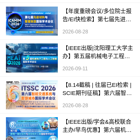
【年度重磅会议/多位院士报
告/EI快检索】第七届先进材
料与智能制造国际学术会议
2026-08-28
（ICAMIM 2026）
【IEEE出版|沈阳理工大学主
办】第五届机械电子工程与
人工智能国际学术会议（ME
2026-09-11
AI 2026）
【8.14截稿 | 往届已EI检索 |
SCIE期刊征稿】第六届智能
交通系统与智慧城市国际学
2026-08-28
术会议（ITSSC 2026）
【IEEE出版/学会&高校联合
主办/早鸟优惠】第六届机电
一体化技术与航空航天工程