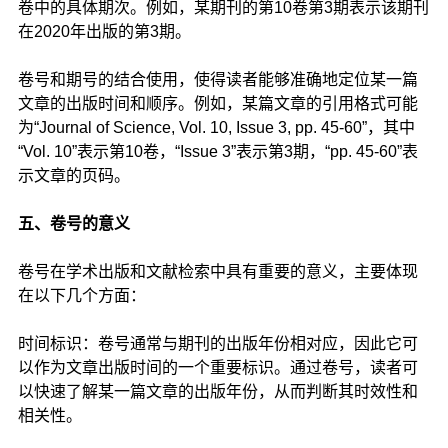
卷中的具体期次。例如，某期刊的第10卷第3期表示该期刊
在2020年出版的第3期。
卷号和期号的结合使用，使得读者能够准确地定位某一篇
文章的出版时间和顺序。例如，某篇文章的引用格式可能
为“Journal of Science, Vol. 10, Issue 3, pp. 45-60”，其中
“Vol. 10”表示第10卷，“Issue 3”表示第3期，“pp. 45-60”表
示文章的页码。
五、卷号的意义
卷号在学术出版和文献检索中具有重要的意义，主要体现
在以下几个方面：
时间标识：卷号通常与期刊的出版年份相对应，因此它可
以作为文章出版时间的一个重要标识。通过卷号，读者可
以快速了解某一篇文章的出版年份，从而判断其时效性和
相关性。