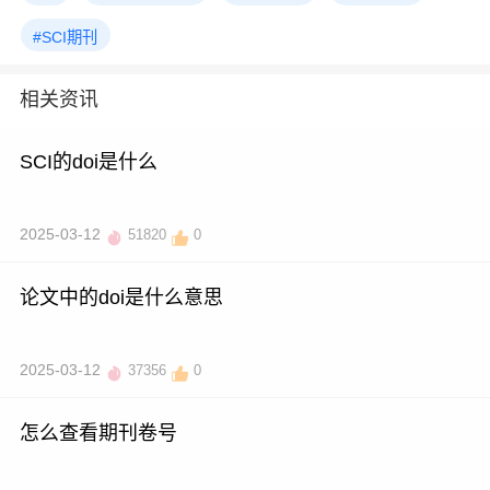
#SCI期刊
相关资讯
SCI的doi是什么
2025-03-12
51820
0
论文中的doi是什么意思
2025-03-12
37356
0
怎么查看期刊卷号