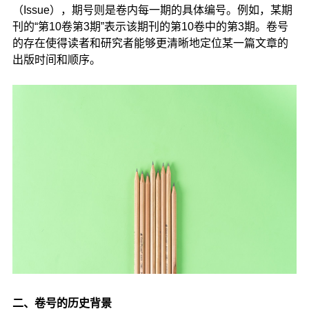
（Issue），期号则是卷内每一期的具体编号。例如，某期
刊的“第10卷第3期”表示该期刊的第10卷中的第3期。卷号
的存在使得读者和研究者能够更清晰地定位某一篇文章的
出版时间和顺序。
二、卷号的历史背景