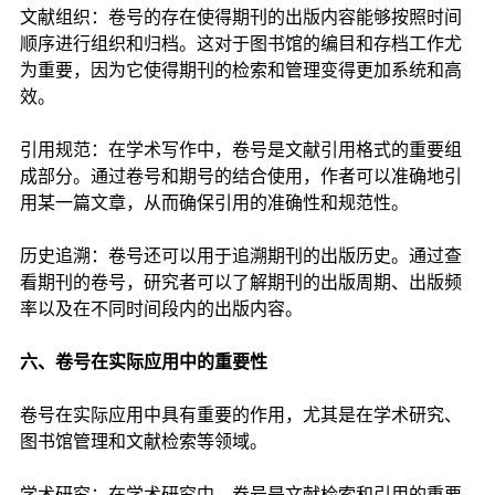
文献组织：卷号的存在使得期刊的出版内容能够按照时间
顺序进行组织和归档。这对于图书馆的编目和存档工作尤
为重要，因为它使得期刊的检索和管理变得更加系统和高
效。
引用规范：在学术写作中，卷号是文献引用格式的重要组
成部分。通过卷号和期号的结合使用，作者可以准确地引
用某一篇文章，从而确保引用的准确性和规范性。
历史追溯：卷号还可以用于追溯期刊的出版历史。通过查
看期刊的卷号，研究者可以了解期刊的出版周期、出版频
率以及在不同时间段内的出版内容。
六、卷号在实际应用中的重要性
卷号在实际应用中具有重要的作用，尤其是在学术研究、
图书馆管理和文献检索等领域。
学术研究：在学术研究中，卷号是文献检索和引用的重要