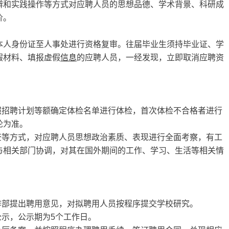
辩和实践操作等方式对应聘人员的思想品德、学术背景、科研成
价。
本人身份证至人事处进行资格复审。往届毕业生须持毕业证、学
假材料、填报虚假
信息
的应聘人员，一经发现，立即取消应聘资
照招聘计划等额确定体检名单进行体检，首次体检不合格者进行
论为准。
查等方式，对应聘人员思想政治素质、表现进行全面考察，有工
与相关部门协调，对其在国外期间的工作、学习、生活等相关情
作部提出聘用意见，对拟聘用人员按程序提交学校研究。
公示，公示期为5个工作日。