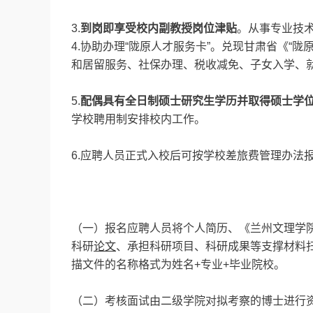
3.
到岗即享受校内副教授岗位津贴
。从事专业技
4.协助办理“陇原人才服务卡”。兑现甘肃省《“
和居留服务、社保办理、税收减免、子女入学、
5.
配偶具有全日制硕士研究生学历并取得硕士学
学校聘用制安排校内工作。
6.应聘人员正式入校后可按学校差旅费管理办法
（一）报名应聘人员将个人简历、《兰州文理学
科研
论文
、承担科研项目、科研成果等支撑材料
描文件的名称格式为姓名+专业+毕业院校。
（二）考核面试由二级学院对拟考察的博士进行