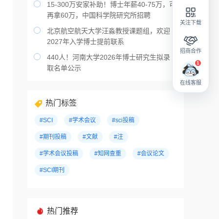

15-300万安家补助！博士年薪40-75万，可
再拿60万，中国科学院研究所招聘
关注下载

北京航空航天大学汪淼教授课题组，欢迎
2027年入学博士提前联系
招商合作

440人！河南大学2026年博士研究生拟录
取名单公示
在线客服
热门标签
#SCI
#学术会议
#sci投稿
#期刊投稿
#文献
#注
#学术会议投稿
#知网查重
#会议论文
#SCI期刊
热门推荐