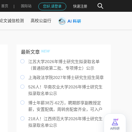
首页
国际站
您好,请登录
快速注册
论文诚信检测
高校公益行
最新文章

江苏大学2026年博士研究生拟录取名单
（普通招收第二批、专项博士）公示

上海政法学院2027年博士研究生招生简章

526人！华南农业大学2026年博士研究生
拟录取名单公示

博士年薪38万-62万，聘期即享副教授定
薪，安置配偶，周转房配套齐全，可入户

218人！江西师范大学2026年博士研究生
拟录取名单公示
AI科研