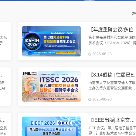
更
均已检索】第九届机械工程与智能制造国际会议（WCMEIM 2026）
【年度重磅会议/多位院士报告/EI快检索】第七届先进材料与
国际
第七届先进材料和智能制造国
于
学术会议（ICAMIM 2026）
召
于2026年8月28-30日在中国
2026-08-28
智能
州召开。本次会议旨在加强世
制
各国的先进材料与智能制造技
参会
交流。
工程与人工智能国际学术会议（MEAI 2026）
【8.14截稿 | 往届已EI检索 | SCIE期刊
程与
由重庆大学及重庆交通大学联
AI
主办的第六届智能交通系统与
日至
慧城市国际学术会议（ITSSC
2026-08-28
市隆
2026）将于2026年8月28-3
与此
在中国重庆举行。会议EI检索
定
【IEEE出版/学会&高校联合主办/早鸟优惠】第六届机电一体化技术与航空航天工程国际学术会议（ICMTAE 2026）
【IEEE出版|北京交通大学主办】第六届电子信息工程与计算机技术国际学术会议（EIECT 2026）
空航
IEEE会议，第六届电子信息
AE
程与计算机技术国际学术会议