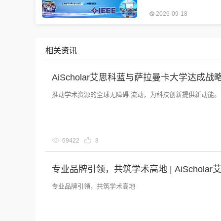
2026）将围绕“机电一体化
2026-09-18
“电工与电子技术”、“航天工
与“航空工程”等相关最新研
域于2026年9月18-20日在
展开研讨
相关资讯
AiScholar艾思科蓝与萨拉曼卡大学达
推动学术资源的全球无障碍 流动，为科技创新提供新动能。
69422
8
专业品牌引领，共筑学术高地 | AiSchola
专业品牌引领，共筑学术高地