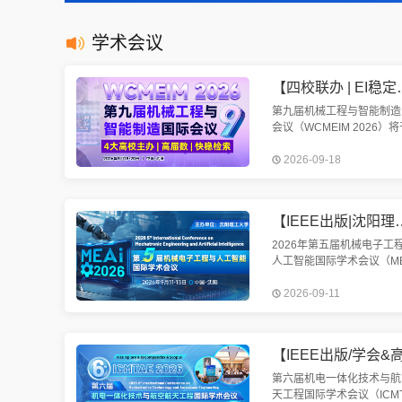
学术会议
【四校联办 | EI稳定检索 | 往届
第九届机械工程与智能制造
会议（WCMEIM 2026）将
2026年9月18-20日在武汉
2026-09-18
开。会议将围绕机械工程与
制造展开讨论。欢迎机械、
造、电气相关方向学者投稿
【IEEE出版|沈阳理工大学主办】第五届机械电子
2026年第五届机械电子工
人工智能国际学术会议（ME
2026）将于2026年9月11
2026-09-11
13日在美丽的辽宁省沈阳
重召开。我们诚挚邀请您参
次盛会。
第六届机电一体化技术与航
天工程国际学术会议（ICMT