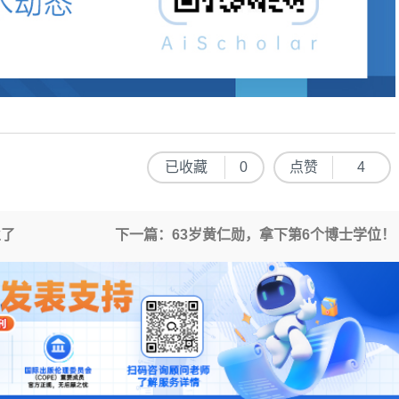
已收藏
0
点赞
4
业了
下一篇：63岁黄仁勋，拿下第6个博士学位！