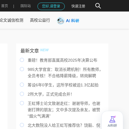
首页
国际站
您好,请登录
快速注册
论文诚信检测
高校公益行
最新文章

重磅！教育部直属高校2025年决算公布

985大学官宣：取消长聘机制！所有教师，
全员考核！不合格降薪降级，转岗解聘

筹设6年0学生，这所学校被迫1.3亿起拍

2所大学，正式完成合并！

王虹博士论文致谢走红：谢谢导师，也谢
谢打牌的朋友；文中多次提及亲友，被赞
“烟火气满满”

北大数院没人给王虹写推荐信？饶毅、倪
AI科研