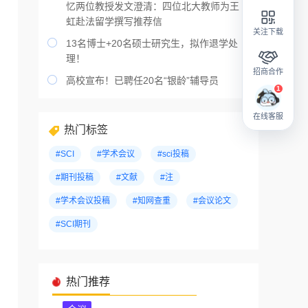
忆两位教授发文澄清：四位北大教师为王
虹赴法留学撰写推荐信
关注下载

13名博士+20名硕士研究生，拟作退学处
理！
招商合作

高校宣布！已聘任20名“银龄”辅导员
在线客服
热门标签
#SCI
#学术会议
#sci投稿
#期刊投稿
#文献
#注
#学术会议投稿
#知网查重
#会议论文
#SCI期刊
热门推荐