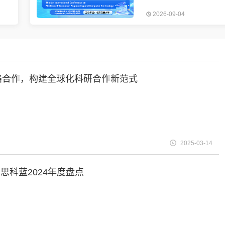
”、
（EIECT 2026）暨第六届无
2026-09-04
程”
丝绸之路国际学术交流活动（
究领
第五届未来铁路使能技术与需
北京
论坛）拟于2026年9月4-6日
北京交通大学举办。
成战略合作，构建全球化科研合作新范式
2025-03-14
r艾思科蓝2024年度盘点