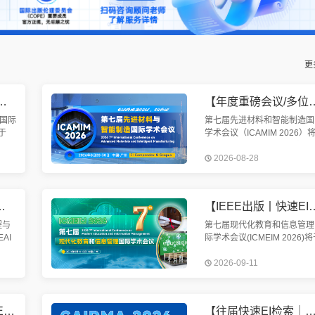
更
均已检索】第九届机械工程与智能制造国际会议（WCMEIM 2026）
【年度重磅会议/多位院士报告/EI快检索】第七届先进材料与
国际
第七届先进材料和智能制造国
于
学术会议（ICAMIM 2026）
召
于2026年8月28-30日在中国
2026-08-28
智能
州召开。本次会议旨在加强世
制
各国的先进材料与智能制造技
参会
交流。
工程与人工智能国际学术会议（MEAI 2026）
【IEEE出版丨快速EI检索丨院士、会士加盟】第七届现代化教育
程与
第七届现代化教育和信息管理
AI
际学术会议(ICMEIM 2026)
日至
2026年9月11-13日在中国广
2026-09-11
市隆
隆重举行。我国科学谋划、精
与此
部署、全面推动教育信息化建
【8.14截稿 | 往届已EI检索 | SCIE期刊征稿】第六届智能交通系统与智慧城市国际学术会议（ITSSC 2026）
【往届快速EI检索｜ACM出版｜高校主办】第二届生成式AI与数字媒体艺术国际学术会议 (GAIDM