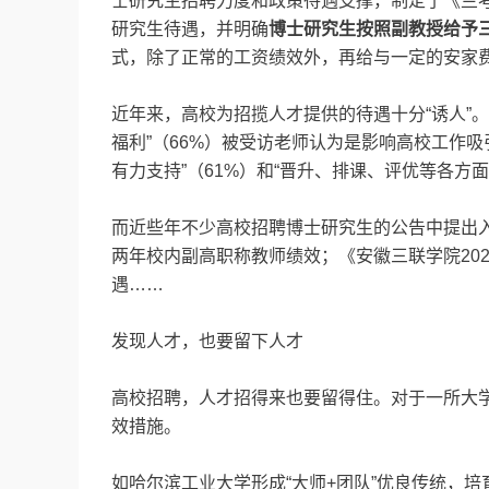
士研究生招聘力度和政策待遇支撑，制定了《兰
研究生待遇，并明确
博士研究生按照副教授给予
式，除了正常的工资绩效外，再给与一定的安家
近年来，高校为招揽人才提供的待遇十分“诱人”
福利”（66%）被受访老师认为是影响高校工作吸
有力支持”（61%）和“晋升、排课、评优等各方面
而近些年不少高校招聘博士研究生的公告中提出
两年校内副高职称教师绩效；《安徽三联学院20
遇……
发现人才，也要留下人才
高校招聘，人才招得来也要留得住。对于一所大
效措施。
如哈尔滨工业大学形成“大师+团队”优良传统，