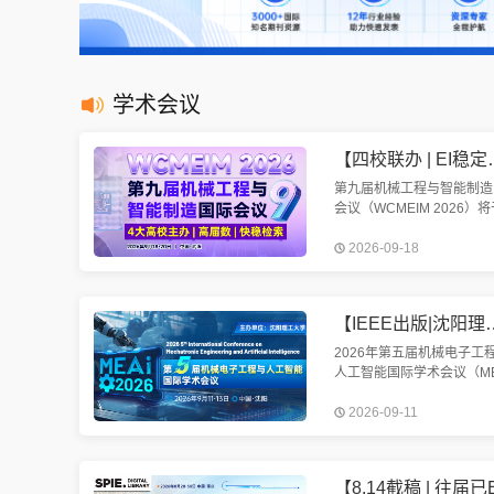
学术会议
【四校联办 | EI稳定检索 | 往届
第九届机械工程与智能制造
会议（WCMEIM 2026）将
2026年9月18-20日在武汉
2026-09-18
开。会议将围绕机械工程与
制造展开讨论。欢迎机械、
造、电气相关方向学者投稿
【IEEE出版|沈阳理工大学主办】第五届机械电子
2026年第五届机械电子工
人工智能国际学术会议（ME
2026）将于2026年9月11
2026-09-11
13日在美丽的辽宁省沈阳
重召开。我们诚挚邀请您参
次盛会。