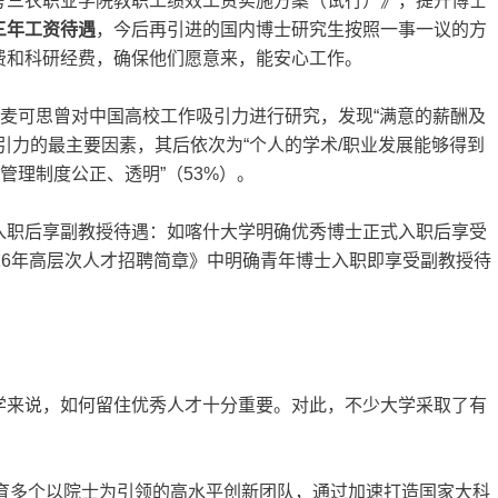
考三农职业学院教职工绩效工资实施方案（试行）》，提升博士
三年工资待遇
，今后再引进的国内博士研究生按照一事一议的方
费和科研经费，确保他们愿意来，能安心工作。
。麦可思曾对中国高校工作吸引力进行研究，发现“满意的薪酬及
引力的最主要因素，其后依次为“个人的学术/职业发展能够得到
管理制度公正、透明”（53%）。
入职后享副教授待遇：如喀什大学明确优秀博士正式入职后享受
26年高层次人才招聘简章》中明确青年博士入职即享受副教授待
学来说，如何留住优秀人才十分重要。对此，不少大学采取了有
培育多个以院士为引领的高水平创新团队，通过加速打造国家大科