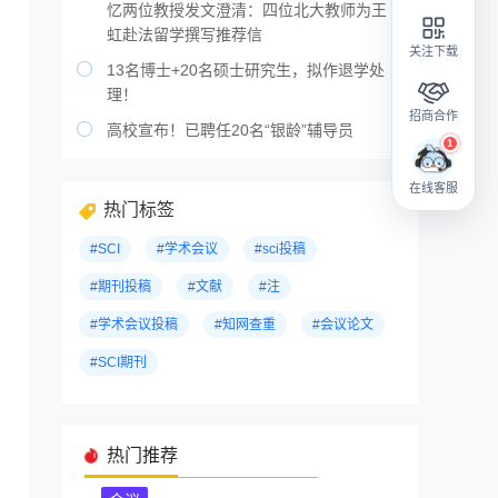
忆两位教授发文澄清：四位北大教师为王
虹赴法留学撰写推荐信
关注下载

13名博士+20名硕士研究生，拟作退学处
理！
招商合作

高校宣布！已聘任20名“银龄”辅导员
在线客服
热门标签
#SCI
#学术会议
#sci投稿
#期刊投稿
#文献
#注
#学术会议投稿
#知网查重
#会议论文
#SCI期刊
热门推荐