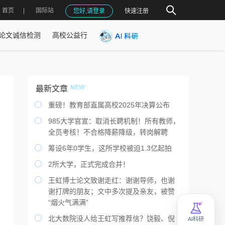
首页
国际站
您好,请登录
快速注册
论文诚信检测
高校公益行
最新文章

重磅！教育部直属高校2025年决算公布

985大学官宣：取消长聘机制！所有教师，
全员考核！不合格降薪降级，转岗解聘

筹设6年0学生，这所学校被迫1.3亿起拍

2所大学，正式完成合并！

王虹博士论文致谢走红：谢谢导师，也谢
谢打牌的朋友；文中多次提及亲友，被赞
“烟火气满满”

北大数院没人给王虹写推荐信？饶毅、倪
AI科研