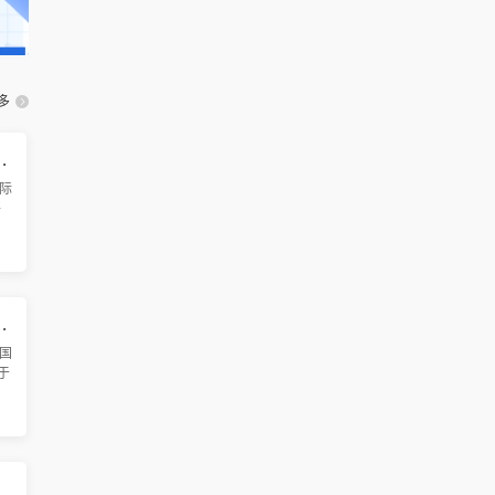
多
智能制造国际学术会议（ICAMIM 2026）
际
将
广
界
术
和信息管理国际学术会议 (ICMEIM 2026)
国
将于
州
心
设
A 2026)