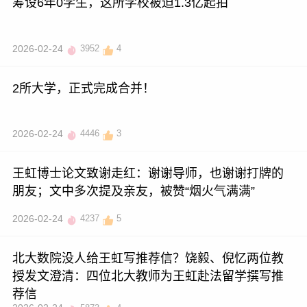
筹设6年0学生，这所学校被迫1.3亿起拍
2026-02-24
3952
4
2所大学，正式完成合并！
2026-02-24
4446
3
王虹博士论文致谢走红：谢谢导师，也谢谢打牌的
朋友；文中多次提及亲友，被赞“烟火气满满”
2026-02-24
4237
5
北大数院没人给王虹写推荐信？饶毅、倪忆两位教
授发文澄清：四位北大教师为王虹赴法留学撰写推
荐信