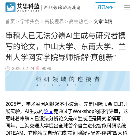
打开APP
首页
>
学术头条
>
高校视界
>
高校热点
>
文章详情
审稿人已无法分辨AI生成与研究者撰
写的论文，中山大学、东南大学、兰
州大学网安学院导师拆解“真创新”
2026-02-24
9099
2025年，学术圈因AI掀起不小波澜。先是国际顶会ICLR开
展实验，AI生成的
论文
竟通过了Workshop的同行评审，这
意味着审稿人已没法分辨论文是AI生成还是研究者撰写；
同年，上海交通大学提出全球首个自主进化智能科研系统
DREAM，它能独立自动完成“提问-编码-配置-评判”四大科